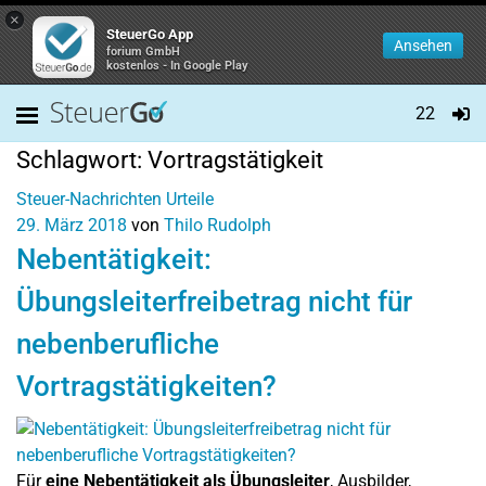
×
SteuerGo App
Ansehen
forium GmbH
kostenlos - In Google Play
22
Schlagwort:
Vortragstätigkeit
Steuer-Nachrichten
Urteile
29. März 2018
von
Thilo Rudolph
Nebentätigkeit:
Übungsleiterfreibetrag nicht für
nebenberufliche
Vortragstätigkeiten?
Für
eine Nebentätigkeit als Übungsleiter
, Ausbilder,