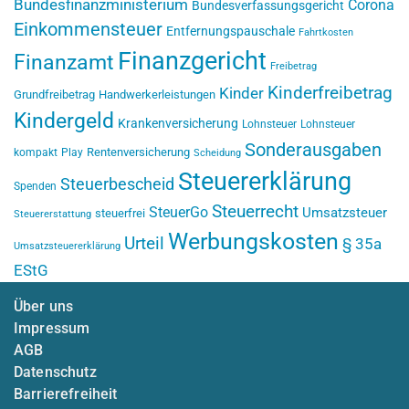
Bundesfinanzministerium
Corona
Bundesverfassungsgericht
Einkommensteuer
Entfernungspauschale
Fahrtkosten
Finanzgericht
Finanzamt
Freibetrag
Kinderfreibetrag
Kinder
Grundfreibetrag
Handwerkerleistungen
Kindergeld
Krankenversicherung
Lohnsteuer
Lohnsteuer
Sonderausgaben
Rentenversicherung
kompakt
Play
Scheidung
Steuererklärung
Steuerbescheid
Spenden
Steuerrecht
SteuerGo
Umsatzsteuer
steuerfrei
Steuererstattung
Werbungskosten
Urteil
§ 35a
Umsatzsteuererklärung
EStG
Über uns
Impressum
AGB
Datenschutz
Barrierefreiheit