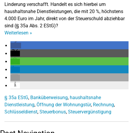
Linderung verschafft. Handelt es sich hierbei um
haushaltsnahe Dienstleistungen, die mit 20 %, höchstens
4.000 Euro im Jahr, direkt von der Steuerschuld abziehbar
sind (§ 35a Abs. 2 EStG)?
Weiterlesen
»
§ 35a EStG
,
Banküberweisung
,
haushaltsnahe
Dienstleistung
,
Öffnung der Wohnungstür
,
Rechnung
,
Schlüsseldienst
,
Steuerbonus
,
Steuervergünstigung