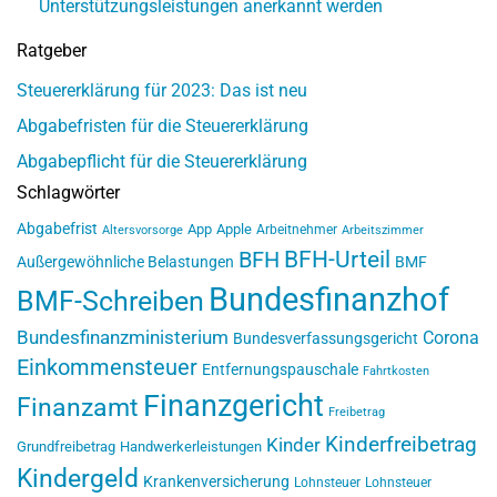
Unterstützungsleistungen anerkannt werden
Ratgeber
Steuererklärung für 2023: Das ist neu
Abgabefristen für die Steuererklärung
Abgabepflicht für die Steuererklärung
Schlagwörter
Abgabefrist
App
Apple
Arbeitnehmer
Altersvorsorge
Arbeitszimmer
BFH-Urteil
BFH
Außergewöhnliche Belastungen
BMF
Bundesfinanzhof
BMF-Schreiben
Bundesfinanzministerium
Corona
Bundesverfassungsgericht
Einkommensteuer
Entfernungspauschale
Fahrtkosten
Finanzgericht
Finanzamt
Freibetrag
Kinderfreibetrag
Kinder
Grundfreibetrag
Handwerkerleistungen
Kindergeld
Krankenversicherung
Lohnsteuer
Lohnsteuer