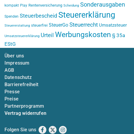
Sonderausgaben
Rentenversicherung
kompakt
Play
Scheidung
Steuererklärung
Steuerbescheid
Spenden
Steuerrecht
SteuerGo
Umsatzsteuer
steuerfrei
Steuererstattung
Werbungskosten
Urteil
§ 35a
Umsatzsteuererklärung
EStG
Über uns
Impressum
AGB
Datenschutz
Barrierefreiheit
Presse
Preise
Partnerprogramm
Vertrag widerrufen
Folgen Sie uns
Facebook
X
Instagram