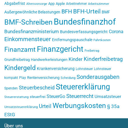
Abgabefrist
App
Apple
Arbeitnehmer
Altersvorsorge
Arbeitszimmer
BFH-Urteil
BFH
Außergewöhnliche Belastungen
BMF
Bundesfinanzhof
BMF-Schreiben
Bundesfinanzministerium
Corona
Bundesverfassungsgericht
Einkommensteuer
Entfernungspauschale
Fahrtkosten
Finanzgericht
Finanzamt
Freibetrag
Kinderfreibetrag
Kinder
Grundfreibetrag
Handwerkerleistungen
Kindergeld
Krankenversicherung
Lohnsteuer
Lohnsteuer
Sonderausgaben
Rentenversicherung
kompakt
Play
Scheidung
Steuererklärung
Steuerbescheid
Spenden
Steuerrecht
SteuerGo
Umsatzsteuer
steuerfrei
Steuererstattung
Werbungskosten
Urteil
§ 35a
Umsatzsteuererklärung
EStG
Über uns