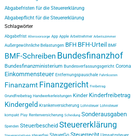
Abgabefristen für die Steuererklärung
Abgabepflicht für die Steuererklärung
Schlagwörter
Abgabefrist
App
Apple
Arbeitnehmer
Altersvorsorge
Arbeitszimmer
BFH-Urteil
BFH
Außergewöhnliche Belastungen
BMF
Bundesfinanzhof
BMF-Schreiben
Bundesfinanzministerium
Corona
Bundesverfassungsgericht
Einkommensteuer
Entfernungspauschale
Fahrtkosten
Finanzgericht
Finanzamt
Freibetrag
Kinderfreibetrag
Kinder
Grundfreibetrag
Handwerkerleistungen
Kindergeld
Krankenversicherung
Lohnsteuer
Lohnsteuer
Sonderausgaben
Rentenversicherung
kompakt
Play
Scheidung
Steuererklärung
Steuerbescheid
Spenden
Steuerrecht
SteuerGo
Umsatzsteuer
steuerfrei
Steuererstattung