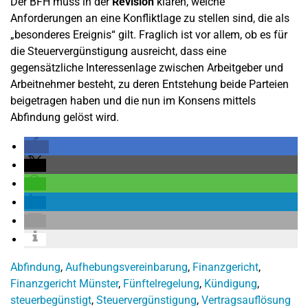
Der BFH muss in der
Revision
klären, welche
Anforderungen an eine Konfliktlage zu stellen sind, die als
„besonderes Ereignis“ gilt. Fraglich ist vor allem, ob es für
die Steuervergünstigung ausreicht, dass eine
gegensätzliche Interessenlage zwischen Arbeitgeber und
Arbeitnehmer besteht, zu deren Entstehung beide Parteien
beigetragen haben und die nun im Konsens mittels
Abfindung gelöst wird.
Abfindung
,
Aufhebungsvereinbarung
,
Finanzgericht
,
Finanzgericht Münster
,
Fünftelregelung
,
Kündigung
,
steuerbegünstigt
,
Steuervergünstigung
,
Vertragsauflösung