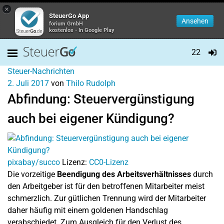
×
SteuerGo App
Ansehen
forium GmbH
kostenlos - In Google Play
22
Steuer-Nachrichten
2. Juli 2017
von
Thilo Rudolph
Abfindung: Steuervergünstigung
auch bei eigener Kündigung?
pixabay/succo
Lizenz:
CC0-Lizenz
Die vorzeitige
Beendigung des Arbeitsverhältnisses
durch
den Arbeitgeber ist für den betroffenen Mitarbeiter meist
schmerzlich. Zur gütlichen Trennung wird der Mitarbeiter
daher häufig mit einem goldenen Handschlag
verabschiedet. Zum Ausgleich für den Verlust des