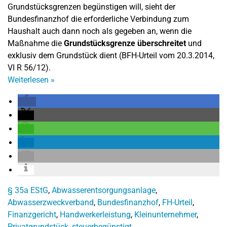
Grundstücksgrenzen begünstigen will, sieht der
Bundesfinanzhof die erforderliche Verbindung zum
Haushalt auch dann noch als gegeben an, wenn die
Maßnahme die
Grundstücksgrenze überschreitet
und
exklusiv dem Grundstück dient (BFH-Urteil vom 20.3.2014,
VI R 56/12).
Weiterlesen
»
§ 35a EStG
,
Abwasserentsorgungsanlage
,
Abwasserzweckverband
,
Bundesfinanzhof
,
FH-Urteil
,
Finanzgericht
,
Handwerkerleistung
,
Kleinunternehmer
,
Privatgrundstück
,
steuerbegünstigt