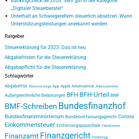
BankingCheck.de 2026: Sehr gut in der Kategorie
„Digitaler Steuerberater“
Unterhalt an Schwiegereltern steuerlich absetzen: Wann
Unterstützungsleistungen anerkannt werden
Ratgeber
Steuererklärung für 2023: Das ist neu
Abgabefristen für die Steuererklärung
Abgabepflicht für die Steuererklärung
Schlagwörter
Abgabefrist
App
Apple
Arbeitnehmer
Altersvorsorge
Arbeitszimmer
BFH-Urteil
BFH
Außergewöhnliche Belastungen
BMF
Bundesfinanzhof
BMF-Schreiben
Bundesfinanzministerium
Corona
Bundesverfassungsgericht
Einkommensteuer
Entfernungspauschale
Fahrtkosten
Finanzgericht
Finanzamt
Freibetrag