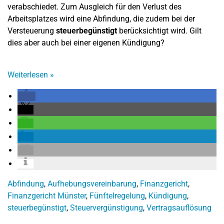
verabschiedet. Zum Ausgleich für den Verlust des
Arbeitsplatzes wird eine Abfindung, die zudem bei der
Versteuerung
steuerbegünstigt
berücksichtigt wird. Gilt
dies aber auch bei einer eigenen Kündigung?
Weiterlesen
»
Abfindung
,
Aufhebungsvereinbarung
,
Finanzgericht
,
Finanzgericht Münster
,
Fünftelregelung
,
Kündigung
,
steuerbegünstigt
,
Steuervergünstigung
,
Vertragsauflösung