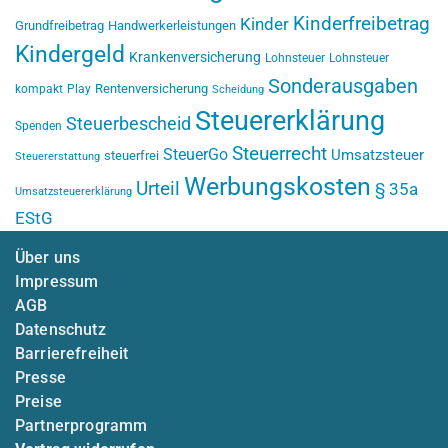
Kinderfreibetrag
Kinder
Grundfreibetrag
Handwerkerleistungen
Kindergeld
Krankenversicherung
Lohnsteuer
Lohnsteuer
Sonderausgaben
Rentenversicherung
kompakt
Play
Scheidung
Steuererklärung
Steuerbescheid
Spenden
Steuerrecht
SteuerGo
Umsatzsteuer
steuerfrei
Steuererstattung
Werbungskosten
Urteil
§ 35a
Umsatzsteuererklärung
EStG
Über uns
Impressum
AGB
Datenschutz
Barrierefreiheit
Presse
Preise
Partnerprogramm