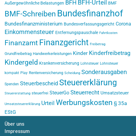
BFH-Urteil
BFH
Außergewöhnliche Belastungen
BMF
Bundesfinanzhof
BMF-Schreiben
Bundesfinanzministerium
Corona
Bundesverfassungsgericht
Einkommensteuer
Entfernungspauschale
Fahrtkosten
Finanzgericht
Finanzamt
Freibetrag
Kinderfreibetrag
Kinder
Grundfreibetrag
Handwerkerleistungen
Kindergeld
Krankenversicherung
Lohnsteuer
Lohnsteuer
Sonderausgaben
Rentenversicherung
kompakt
Play
Scheidung
Steuererklärung
Steuerbescheid
Spenden
Steuerrecht
SteuerGo
Umsatzsteuer
steuerfrei
Steuererstattung
Werbungskosten
Urteil
§ 35a
Umsatzsteuererklärung
EStG
Über uns
Impressum