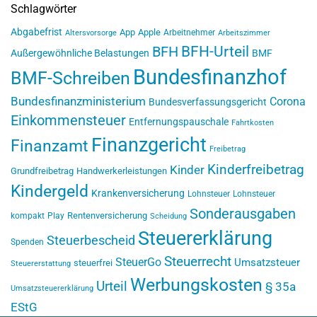
Schlagwörter
Abgabefrist
App
Apple
Arbeitnehmer
Altersvorsorge
Arbeitszimmer
BFH-Urteil
BFH
Außergewöhnliche Belastungen
BMF
Bundesfinanzhof
BMF-Schreiben
Bundesfinanzministerium
Corona
Bundesverfassungsgericht
Einkommensteuer
Entfernungspauschale
Fahrtkosten
Finanzgericht
Finanzamt
Freibetrag
Kinderfreibetrag
Kinder
Grundfreibetrag
Handwerkerleistungen
Kindergeld
Krankenversicherung
Lohnsteuer
Lohnsteuer
Sonderausgaben
Rentenversicherung
kompakt
Play
Scheidung
Steuererklärung
Steuerbescheid
Spenden
Steuerrecht
SteuerGo
Umsatzsteuer
steuerfrei
Steuererstattung
Werbungskosten
Urteil
§ 35a
Umsatzsteuererklärung
EStG