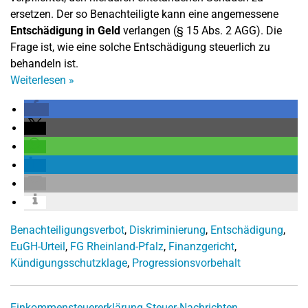
ersetzen. Der so Benachteiligte kann eine angemessene
Entschädigung in Geld
verlangen (§ 15 Abs. 2 AGG). Die
Frage ist, wie eine solche Entschädigung steuerlich zu
behandeln ist.
Weiterlesen
»
Benachteiligungsverbot
,
Diskriminierung
,
Entschädigung
,
EuGH-Urteil
,
FG Rheinland-Pfalz
,
Finanzgericht
,
Kündigungsschutzklage
,
Progressionsvorbehalt
Einkommensteuererklärung
Steuer-Nachrichten