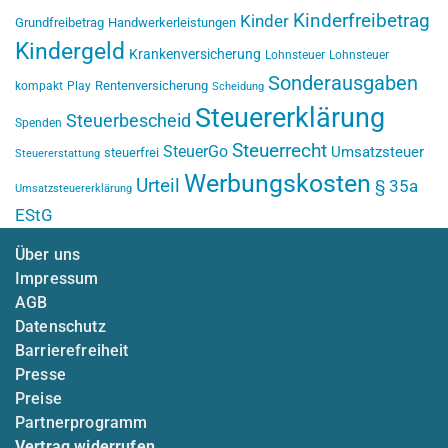
Kinderfreibetrag
Kinder
Grundfreibetrag
Handwerkerleistungen
Kindergeld
Krankenversicherung
Lohnsteuer
Lohnsteuer
Sonderausgaben
Rentenversicherung
kompakt
Play
Scheidung
Steuererklärung
Steuerbescheid
Spenden
Steuerrecht
SteuerGo
Umsatzsteuer
steuerfrei
Steuererstattung
Werbungskosten
Urteil
§ 35a
Umsatzsteuererklärung
EStG
Über uns
Impressum
AGB
Datenschutz
Barrierefreiheit
Presse
Preise
Partnerprogramm
Vertrag widerrufen