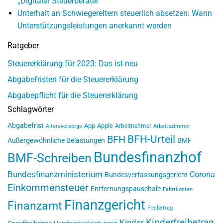
„Digitaler Steuerberater“
Unterhalt an Schwiegereltern steuerlich absetzen: Wann
Unterstützungsleistungen anerkannt werden
Ratgeber
Steuererklärung für 2023: Das ist neu
Abgabefristen für die Steuererklärung
Abgabepflicht für die Steuererklärung
Schlagwörter
Abgabefrist
App
Apple
Arbeitnehmer
Altersvorsorge
Arbeitszimmer
BFH-Urteil
BFH
Außergewöhnliche Belastungen
BMF
Bundesfinanzhof
BMF-Schreiben
Bundesfinanzministerium
Corona
Bundesverfassungsgericht
Einkommensteuer
Entfernungspauschale
Fahrtkosten
Finanzgericht
Finanzamt
Freibetrag
Kinderfreibetrag
Kinder