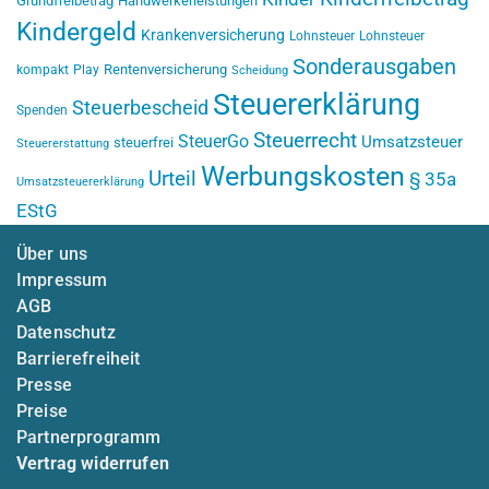
Grundfreibetrag
Handwerkerleistungen
Kindergeld
Krankenversicherung
Lohnsteuer
Lohnsteuer
Sonderausgaben
Rentenversicherung
kompakt
Play
Scheidung
Steuererklärung
Steuerbescheid
Spenden
Steuerrecht
SteuerGo
Umsatzsteuer
steuerfrei
Steuererstattung
Werbungskosten
Urteil
§ 35a
Umsatzsteuererklärung
EStG
Über uns
Impressum
AGB
Datenschutz
Barrierefreiheit
Presse
Preise
Partnerprogramm
Vertrag widerrufen