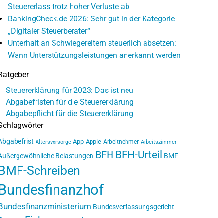
Steuererlass trotz hoher Verluste ab
BankingCheck.de 2026: Sehr gut in der Kategorie
„Digitaler Steuerberater“
Unterhalt an Schwiegereltern steuerlich absetzen:
Wann Unterstützungsleistungen anerkannt werden
Ratgeber
Steuererklärung für 2023: Das ist neu
Abgabefristen für die Steuererklärung
Abgabepflicht für die Steuererklärung
Schlagwörter
Abgabefrist
App
Apple
Arbeitnehmer
Altersvorsorge
Arbeitszimmer
BFH-Urteil
BFH
Außergewöhnliche Belastungen
BMF
BMF-Schreiben
Bundesfinanzhof
Bundesfinanzministerium
Bundesverfassungsgericht