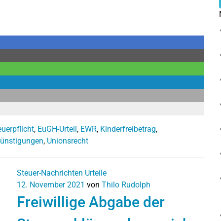
erpflicht
,
EuGH-Urteil
,
EWR
,
Kinderfreibetrag
,
günstigungen
,
Unionsrecht
Steuer-Nachrichten
Urteile
12. November 2021
von
Thilo Rudolph
Freiwillige Abgabe der