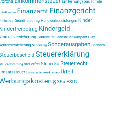
Einkommensteuer
Corona
Entfernungspauschale
Finanzgericht
Finanzamt
Fahrtkosten
Kinder
Grundfreibetrag
Handwerkerleistungen
Freibetrag
Kindergeld
Kinderfreibetrag
Krankenversicherung
Lohnsteuer
Lohnsteuer kompakt
Play
Sonderausgaben
Rentenversicherung
Spenden
Scheidung
Steuererklärung
Steuerbescheid
Steuerrecht
SteuerGo
steuerfrei
Steuererstattung
Urteil
Umsatzsteuer
Umsatzsteuererklärung
Werbungskosten
§ 35a EStG