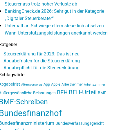
Steuererlass trotz hoher Verluste ab
BankingCheck.de 2026: Sehr gut in der Kategorie
„Digitaler Steuerberater“
Unterhalt an Schwiegereltern steuerlich absetzen:
Wann Unterstützungsleistungen anerkannt werden
Ratgeber
Steuererklärung für 2023: Das ist neu
Abgabefristen für die Steuererklärung
Abgabepflicht für die Steuererklärung
Schlagwörter
Abgabefrist
App
Apple
Arbeitnehmer
Altersvorsorge
Arbeitszimmer
BFH-Urteil
BFH
Außergewöhnliche Belastungen
BMF
BMF-Schreiben
Bundesfinanzhof
Bundesfinanzministerium
Bundesverfassungsgericht