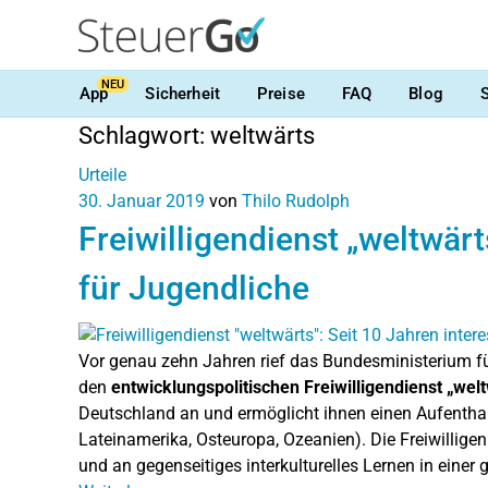
NEU
App
Sicherheit
Preise
FAQ
Blog
Schlagwort:
weltwärts
Urteile
30. Januar 2019
von
Thilo Rudolph
Freiwilligendienst „weltwärt
für Jugendliche
Vor genau zehn Jahren rief das Bundesministerium f
den
entwicklungspolitischen Freiwilligendienst „wel
Deutschland an und ermöglicht ihnen einen Aufenthal
Lateinamerika, Osteuropa, Ozeanien). Die Freiwillige
und an gegenseitiges interkulturelles Lernen in einer 