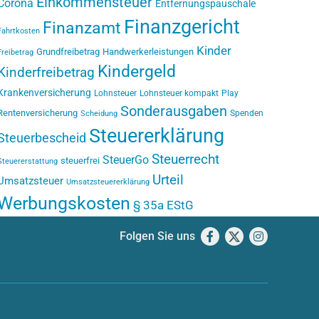
Einkommensteuer
Corona
Entfernungspauschale
Finanzgericht
Finanzamt
Fahrtkosten
Kinder
Grundfreibetrag
Handwerkerleistungen
Freibetrag
Kindergeld
Kinderfreibetrag
Krankenversicherung
Lohnsteuer
Lohnsteuer kompakt
Play
Sonderausgaben
Rentenversicherung
Spenden
Scheidung
Steuererklärung
Steuerbescheid
Steuerrecht
SteuerGo
steuerfrei
Steuererstattung
Urteil
Umsatzsteuer
Umsatzsteuererklärung
Werbungskosten
§ 35a EStG
Folgen Sie uns
Facebook
X
Instagram