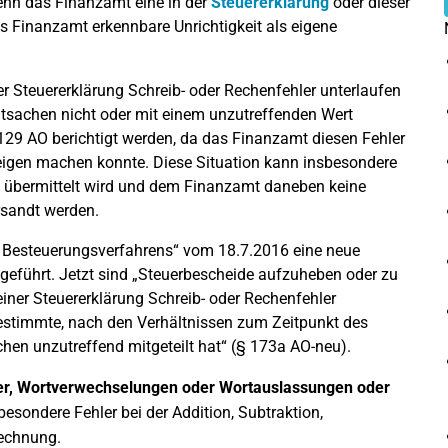
wenn das Finanzamt eine in der
Steuererklärung
oder dieser
as Finanzamt erkennbare Unrichtigkeit als eigene
er Steuererklärung Schreib- oder Rechenfehler unterlaufen
sachen nicht oder mit einem unzutreffenden Wert
 129 AO berichtigt werden, da das Finanzamt diesen Fehler
 eigen machen konnte. Diese Situation kann insbesondere
ch übermittelt wird und dem Finanzamt daneben keine
sandt werden.
 Besteuerungsverfahrens“ vom 18.7.2016 eine neue
geführt. Jetzt sind „Steuerbescheide aufzuheben oder zu
einer Steuererklärung Schreib- oder Rechenfehler
estimmte, nach den Verhältnissen zum Zeitpunkt des
hen unzutreffend mitgeteilt hat“ (§ 173a AO-neu).
er, Wortverwechselungen oder Wortauslassungen oder
besondere Fehler bei der Addition, Subtraktion,
rechnung.