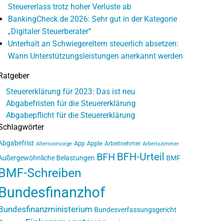
Steuererlass trotz hoher Verluste ab
BankingCheck.de 2026: Sehr gut in der Kategorie
„Digitaler Steuerberater“
Unterhalt an Schwiegereltern steuerlich absetzen:
Wann Unterstützungsleistungen anerkannt werden
Ratgeber
Steuererklärung für 2023: Das ist neu
Abgabefristen für die Steuererklärung
Abgabepflicht für die Steuererklärung
Schlagwörter
Abgabefrist
App
Apple
Arbeitnehmer
Altersvorsorge
Arbeitszimmer
BFH-Urteil
BFH
Außergewöhnliche Belastungen
BMF
BMF-Schreiben
Bundesfinanzhof
Bundesfinanzministerium
Bundesverfassungsgericht