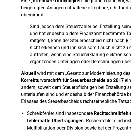
Eine „
offenbare Unrichtigkeit
“ liegt auch dann vor, 
beigefügten Anlagen enthaltene offenbare, d.h. für d
übernimmt.
Sind jedoch dem Steuerzahler bei Erstellung sein
und hat er deshalb dem Finanzamt bestimmte Tat
mitgeteilt, kann der Steuerbescheid nicht nach §
nicht erkennen und ihn sich somit auch nicht zu
auftreten, wenn eine Steuererklärung elektronis
ergänzenden Unterlagen oder Berechnungen über
Aktuell
wird mit dem „Gesetz zur Modernisierung des
Korrekturvorschrift für Steuerbescheide ab 2017
ein
ändern, soweit dem Steuerpflichtigen bei Erstellung s
unterlaufen sind und er deshalb der Finanzbehörde b
Erlasses des Steuerbescheids rechtserhebliche Tatsac
Schreibfehler sind insbesondere
Rechtschreibfehl
fehlerhafte Übertragungen
. Rechenfehler sind ins
Multiplikation oder Division sowie bei der Prozent