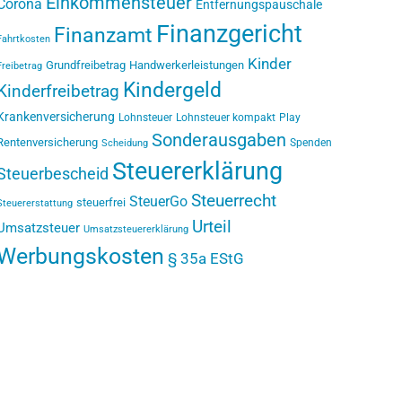
Einkommensteuer
Corona
Entfernungspauschale
Finanzgericht
Finanzamt
Fahrtkosten
Kinder
Grundfreibetrag
Handwerkerleistungen
Freibetrag
Kindergeld
Kinderfreibetrag
Krankenversicherung
Lohnsteuer
Lohnsteuer kompakt
Play
Sonderausgaben
Rentenversicherung
Spenden
Scheidung
Steuererklärung
Steuerbescheid
Steuerrecht
SteuerGo
steuerfrei
Steuererstattung
Urteil
Umsatzsteuer
Umsatzsteuererklärung
Werbungskosten
§ 35a EStG