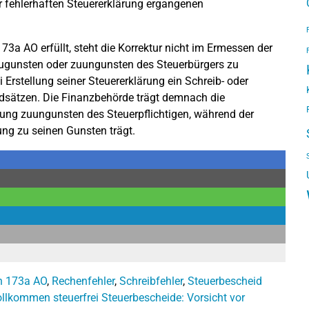
 fehlerhaften Steuererklärung ergangenen
3a AO erfüllt, steht die Korrektur nicht im Ermessen der
 zugunsten oder zuungunsten des Steuerbürgers zu
 Erstellung seiner Steuererklärung ein Schreib- oder
undsätzen. Die Finanzbehörde trägt demnach die
rung zuungunsten des Steuerpflichtigen, während der
ung zu seinen Gunsten trägt.
h 173a AO
,
Rechenfehler
,
Schreibfehler
,
Steuerbescheid
ollkommen steuerfrei
Steuerbescheide: Vorsicht vor