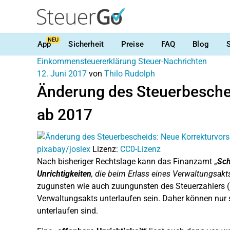
NEU
App
Sicherheit
Preise
FAQ
Blog
Einkommensteuererklärung
Steuer-Nachrichten
12. Juni 2017
von
Thilo Rudolph
Änderung des Steuerbeschei
ab 2017
pixabay/joslex
Lizenz:
CC0-Lizenz
Nach bisheriger Rechtslage kann das Finanzamt „
Sch
Unrichtigkeiten
, die beim Erlass eines Verwaltungsakts
zugunsten wie auch zuungunsten des Steuerzahlers (§
Verwaltungsakts unterlaufen sein. Daher können nur s
unterlaufen sind.