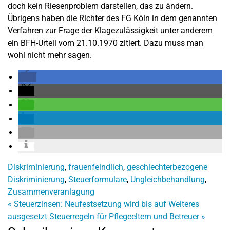
doch kein Riesenproblem darstellen, das zu ändern.
Übrigens haben die Richter des FG Köln in dem genannten
Verfahren zur Frage der Klagezulässigkeit unter anderem
ein BFH-Urteil vom 21.10.1970 zitiert. Dazu muss man
wohl nicht mehr sagen.
Diskriminierung
,
frauenfeindlich
,
geschlechterbezogene
Diskriminierung
,
Steuerformulare
,
Ungleichbehandlung
,
Zusammenveranlagung
«
Steuerzinsen: Neufestsetzung wird bis auf Weiteres
ausgesetzt
Steuerregeln für Pflegeeltern und Betreuer
»