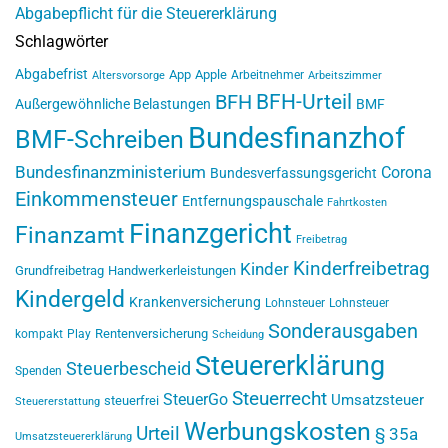
Abgabepflicht für die Steuererklärung
Schlagwörter
Abgabefrist
App
Apple
Arbeitnehmer
Altersvorsorge
Arbeitszimmer
BFH-Urteil
BFH
Außergewöhnliche Belastungen
BMF
Bundesfinanzhof
BMF-Schreiben
Bundesfinanzministerium
Corona
Bundesverfassungsgericht
Einkommensteuer
Entfernungspauschale
Fahrtkosten
Finanzgericht
Finanzamt
Freibetrag
Kinderfreibetrag
Kinder
Grundfreibetrag
Handwerkerleistungen
Kindergeld
Krankenversicherung
Lohnsteuer
Lohnsteuer
Sonderausgaben
Rentenversicherung
kompakt
Play
Scheidung
Steuererklärung
Steuerbescheid
Spenden
Steuerrecht
SteuerGo
Umsatzsteuer
steuerfrei
Steuererstattung
Werbungskosten
Urteil
§ 35a
Umsatzsteuererklärung