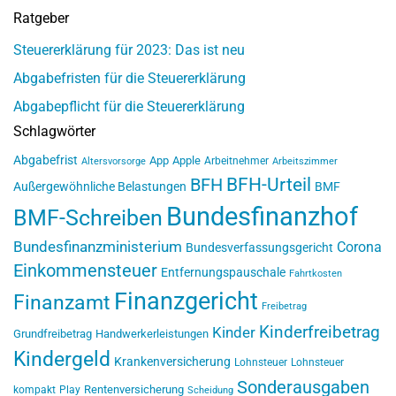
Ratgeber
Steuererklärung für 2023: Das ist neu
Abgabefristen für die Steuererklärung
Abgabepflicht für die Steuererklärung
Schlagwörter
Abgabefrist
App
Apple
Arbeitnehmer
Altersvorsorge
Arbeitszimmer
BFH-Urteil
BFH
Außergewöhnliche Belastungen
BMF
Bundesfinanzhof
BMF-Schreiben
Bundesfinanzministerium
Corona
Bundesverfassungsgericht
Einkommensteuer
Entfernungspauschale
Fahrtkosten
Finanzgericht
Finanzamt
Freibetrag
Kinderfreibetrag
Kinder
Grundfreibetrag
Handwerkerleistungen
Kindergeld
Krankenversicherung
Lohnsteuer
Lohnsteuer
Sonderausgaben
Rentenversicherung
kompakt
Play
Scheidung