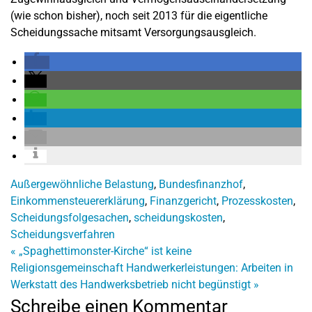
(wie schon bisher), noch seit 2013 für die eigentliche
Scheidungssache mitsamt Versorgungsausgleich.
Außergewöhnliche Belastung
,
Bundesfinanzhof
,
Einkommensteuererklärung
,
Finanzgericht
,
Prozesskosten
,
Scheidungsfolgesachen
,
scheidungskosten
,
Scheidungsverfahren
«
„Spaghettimonster-Kirche“ ist keine
Religionsgemeinschaft
Handwerkerleistungen: Arbeiten in
Werkstatt des Handwerksbetrieb nicht begünstigt
»
Schreibe einen Kommentar