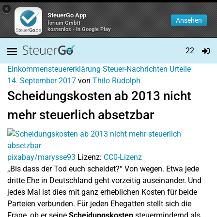
×
SteuerGo App
Ansehen
forium GmbH
kostenlos - In Google Play
22
Einkommensteuererklärung
Steuer-Nachrichten
Urteile
14. September 2017
von
Thilo Rudolph
Scheidungskosten ab 2013 nicht
mehr steuerlich absetzbar
pixabay/marysse93
Lizenz:
CC0-Lizenz
„Bis dass der Tod euch scheidet?“ Von wegen. Etwa jede
dritte Ehe in Deutschland geht vorzeitig auseinander. Und
jedes Mal ist dies mit ganz erheblichen Kosten für beide
Parteien verbunden. Für jeden Ehegatten stellt sich die
Frage, ob er seine
Scheidungskosten
steuermindernd als