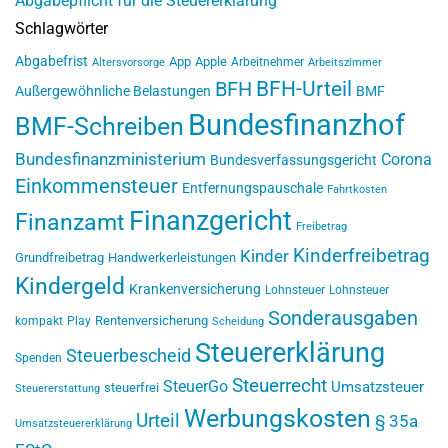
Abgabepflicht für die Steuererklärung
Schlagwörter
Abgabefrist
App
Apple
Arbeitnehmer
Altersvorsorge
Arbeitszimmer
BFH-Urteil
BFH
Außergewöhnliche Belastungen
BMF
Bundesfinanzhof
BMF-Schreiben
Bundesfinanzministerium
Corona
Bundesverfassungsgericht
Einkommensteuer
Entfernungspauschale
Fahrtkosten
Finanzgericht
Finanzamt
Freibetrag
Kinderfreibetrag
Kinder
Grundfreibetrag
Handwerkerleistungen
Kindergeld
Krankenversicherung
Lohnsteuer
Lohnsteuer
Sonderausgaben
Rentenversicherung
kompakt
Play
Scheidung
Steuererklärung
Steuerbescheid
Spenden
Steuerrecht
SteuerGo
Umsatzsteuer
steuerfrei
Steuererstattung
Werbungskosten
Urteil
§ 35a
Umsatzsteuererklärung