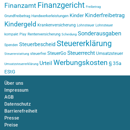
Finanzgericht
Finanzamt
Freibetrag
Kinderfreibetrag
Kinder
Grundfreibetrag
Handwerkerleistungen
Kindergeld
Krankenversicherung
Lohnsteuer
Lohnsteuer
Sonderausgaben
Rentenversicherung
kompakt
Play
Scheidung
Steuererklärung
Steuerbescheid
Spenden
Steuerrecht
SteuerGo
Umsatzsteuer
steuerfrei
Steuererstattung
Werbungskosten
Urteil
§ 35a
Umsatzsteuererklärung
EStG
Über uns
Impressum
AGB
Datenschutz
Barrierefreiheit
Presse
Preise