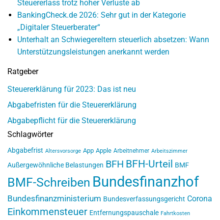
Steuererlass trotz hoher Verluste ab
BankingCheck.de 2026: Sehr gut in der Kategorie
„Digitaler Steuerberater“
Unterhalt an Schwiegereltern steuerlich absetzen: Wann
Unterstützungsleistungen anerkannt werden
Ratgeber
Steuererklärung für 2023: Das ist neu
Abgabefristen für die Steuererklärung
Abgabepflicht für die Steuererklärung
Schlagwörter
Abgabefrist
App
Apple
Arbeitnehmer
Altersvorsorge
Arbeitszimmer
BFH-Urteil
BFH
Außergewöhnliche Belastungen
BMF
Bundesfinanzhof
BMF-Schreiben
Bundesfinanzministerium
Corona
Bundesverfassungsgericht
Einkommensteuer
Entfernungspauschale
Fahrtkosten