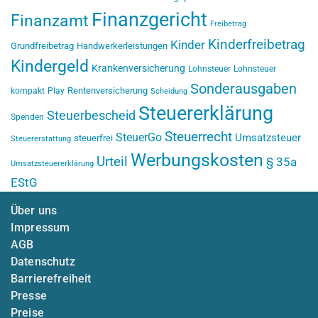
Finanzgericht
Finanzamt
Freibetrag
Kinderfreibetrag
Kinder
Grundfreibetrag
Handwerkerleistungen
Kindergeld
Krankenversicherung
Lohnsteuer
Lohnsteuer
Sonderausgaben
Rentenversicherung
kompakt
Play
Scheidung
Steuererklärung
Steuerbescheid
Spenden
Steuerrecht
SteuerGo
Umsatzsteuer
steuerfrei
Steuererstattung
Werbungskosten
Urteil
§ 35a
Umsatzsteuererklärung
EStG
Über uns
Impressum
AGB
Datenschutz
Barrierefreiheit
Presse
Preise