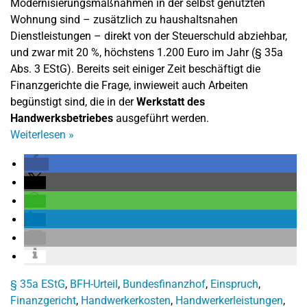
Modernisierungsmaßnahmen in der selbst genutzten
Wohnung sind – zusätzlich zu haushaltsnahen
Dienstleistungen – direkt von der Steuerschuld abziehbar,
und zwar mit 20 %, höchstens 1.200 Euro im Jahr (§ 35a
Abs. 3 EStG). Bereits seit einiger Zeit beschäftigt die
Finanzgerichte die Frage, inwieweit auch Arbeiten
begünstigt sind, die in der
Werkstatt des
Handwerksbetriebes
ausgeführt werden.
Weiterlesen
»
§ 35a EStG
,
BFH-Urteil
,
Bundesfinanzhof
,
Einspruch
,
Finanzgericht
,
Handwerkerkosten
,
Handwerkerleistungen
,