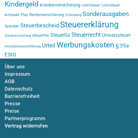
Kindergeld
Krankenversicherung
Lohnsteuer
Lohnsteuer
Sonderausgaben
Rentenversicherung
kompakt
Play
Scheidung
Steuererklärung
Steuerbescheid
Spenden
Steuerrecht
SteuerGo
Umsatzsteuer
steuerfrei
Steuererstattung
Werbungskosten
Urteil
§ 35a
Umsatzsteuererklärung
EStG
Über uns
Impressum
AGB
Datenschutz
Barrierefreiheit
Presse
Preise
Partnerprogramm
Vertrag widerrufen