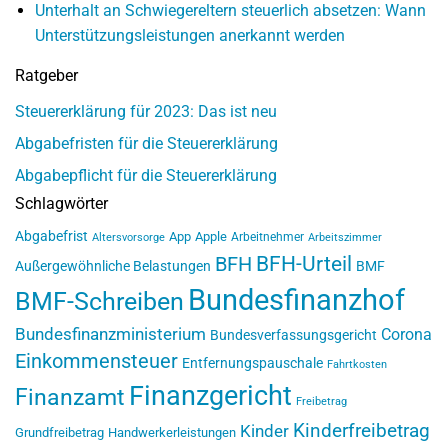
Unterhalt an Schwiegereltern steuerlich absetzen: Wann
Unterstützungsleistungen anerkannt werden
Ratgeber
Steuererklärung für 2023: Das ist neu
Abgabefristen für die Steuererklärung
Abgabepflicht für die Steuererklärung
Schlagwörter
Abgabefrist
App
Apple
Arbeitnehmer
Altersvorsorge
Arbeitszimmer
BFH-Urteil
BFH
Außergewöhnliche Belastungen
BMF
Bundesfinanzhof
BMF-Schreiben
Bundesfinanzministerium
Corona
Bundesverfassungsgericht
Einkommensteuer
Entfernungspauschale
Fahrtkosten
Finanzgericht
Finanzamt
Freibetrag
Kinderfreibetrag
Kinder
Grundfreibetrag
Handwerkerleistungen