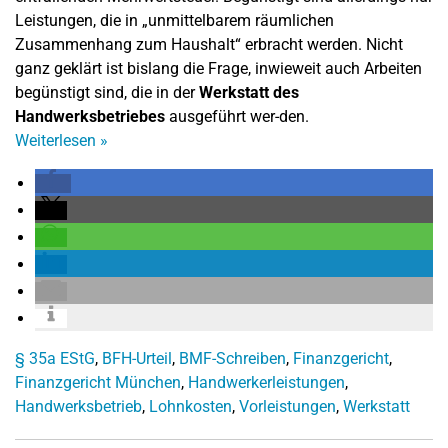
Leistungen, die in „unmittelbarem räumlichen
Zusammenhang zum Haushalt“ erbracht werden. Nicht
ganz geklärt ist bislang die Frage, inwieweit auch Arbeiten
begünstigt sind, die in der
Werkstatt des
Handwerksbetriebes
ausgeführt wer-den.
Weiterlesen
»
§ 35a EStG
,
BFH-Urteil
,
BMF-Schreiben
,
Finanzgericht
,
Finanzgericht München
,
Handwerkerleistungen
,
Handwerksbetrieb
,
Lohnkosten
,
Vorleistungen
,
Werkstatt