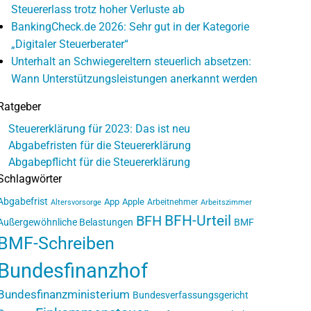
Steuererlass trotz hoher Verluste ab
BankingCheck.de 2026: Sehr gut in der Kategorie
„Digitaler Steuerberater“
Unterhalt an Schwiegereltern steuerlich absetzen:
Wann Unterstützungsleistungen anerkannt werden
Ratgeber
Steuererklärung für 2023: Das ist neu
Abgabefristen für die Steuererklärung
Abgabepflicht für die Steuererklärung
Schlagwörter
Abgabefrist
App
Apple
Arbeitnehmer
Altersvorsorge
Arbeitszimmer
BFH-Urteil
BFH
Außergewöhnliche Belastungen
BMF
BMF-Schreiben
Bundesfinanzhof
Bundesfinanzministerium
Bundesverfassungsgericht