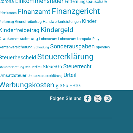
Einkommensteuer
Corona
Entfernungspauschale
Finanzgericht
Finanzamt
Fahrtkosten
Kinder
Grundfreibetrag
Handwerkerleistungen
Freibetrag
Kindergeld
Kinderfreibetrag
Krankenversicherung
Lohnsteuer
Lohnsteuer kompakt
Play
Sonderausgaben
Rentenversicherung
Spenden
Scheidung
Steuererklärung
Steuerbescheid
Steuerrecht
SteuerGo
steuerfrei
Steuererstattung
Urteil
Umsatzsteuer
Umsatzsteuererklärung
Werbungskosten
§ 35a EStG
Folgen Sie uns
Facebook
X
Instagram