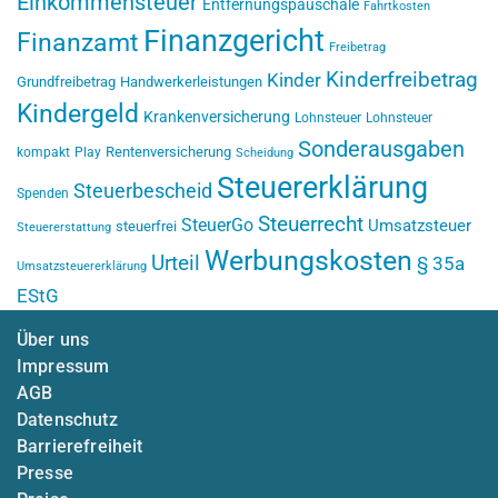
Einkommensteuer
Entfernungspauschale
Fahrtkosten
Finanzgericht
Finanzamt
Freibetrag
Kinderfreibetrag
Kinder
Grundfreibetrag
Handwerkerleistungen
Kindergeld
Krankenversicherung
Lohnsteuer
Lohnsteuer
Sonderausgaben
Rentenversicherung
kompakt
Play
Scheidung
Steuererklärung
Steuerbescheid
Spenden
Steuerrecht
SteuerGo
Umsatzsteuer
steuerfrei
Steuererstattung
Werbungskosten
Urteil
§ 35a
Umsatzsteuererklärung
EStG
Über uns
Impressum
AGB
Datenschutz
Barrierefreiheit
Presse