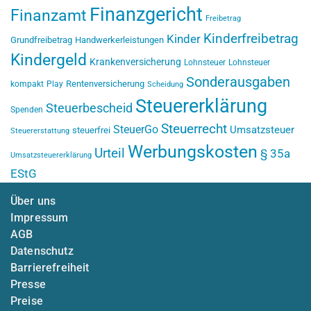
Finanzgericht
Finanzamt
Freibetrag
Kinderfreibetrag
Kinder
Grundfreibetrag
Handwerkerleistungen
Kindergeld
Krankenversicherung
Lohnsteuer
Lohnsteuer
Sonderausgaben
Rentenversicherung
kompakt
Play
Scheidung
Steuererklärung
Steuerbescheid
Spenden
Steuerrecht
SteuerGo
Umsatzsteuer
steuerfrei
Steuererstattung
Werbungskosten
Urteil
§ 35a
Umsatzsteuererklärung
EStG
Über uns
Impressum
AGB
Datenschutz
Barrierefreiheit
Presse
Preise