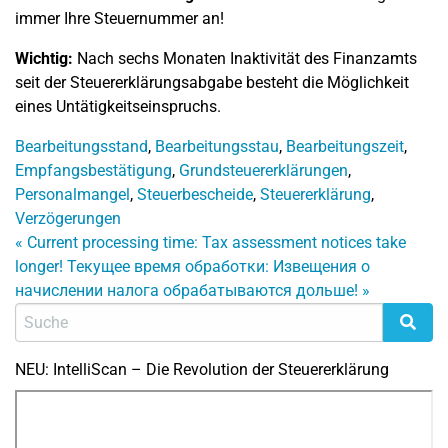
immer Ihre Steuernummer an!
Wichtig:
Nach sechs Monaten Inaktivität des Finanzamts
seit der Steuererklärungsabgabe besteht die Möglichkeit
eines Untätigkeitseinspruchs.
Bearbeitungsstand
,
Bearbeitungsstau
,
Bearbeitungszeit
,
Empfangsbestätigung
,
Grundsteuererklärungen
,
Personalmangel
,
Steuerbescheide
,
Steuererklärung
,
Verzögerungen
«
Current processing time: Tax assessment notices take
longer!
Текущее время обработки: Извещения о
начислении налога обрабатываются дольше!
»
NEU: IntelliScan – Die Revolution der Steuererklärung