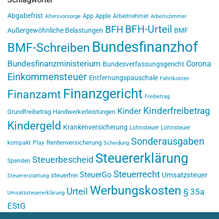
Abgabefrist
App
Apple
Arbeitnehmer
Altersvorsorge
Arbeitszimmer
BFH-Urteil
BFH
Außergewöhnliche Belastungen
BMF
Bundesfinanzhof
BMF-Schreiben
Bundesfinanzministerium
Corona
Bundesverfassungsgericht
Einkommensteuer
Entfernungspauschale
Fahrtkosten
Finanzgericht
Finanzamt
Freibetrag
Kinderfreibetrag
Kinder
Grundfreibetrag
Handwerkerleistungen
Kindergeld
Krankenversicherung
Lohnsteuer
Lohnsteuer
Sonderausgaben
Rentenversicherung
kompakt
Play
Scheidung
Steuererklärung
Steuerbescheid
Spenden
Steuerrecht
SteuerGo
Umsatzsteuer
steuerfrei
Steuererstattung
Werbungskosten
Urteil
§ 35a
Umsatzsteuererklärung
EStG