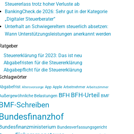
Steuererlass trotz hoher Verluste ab
BankingCheck.de 2026: Sehr gut in der Kategorie
„Digitaler Steuerberater“
Unterhalt an Schwiegereltern steuerlich absetzen:
Wann Unterstützungsleistungen anerkannt werden
Ratgeber
Steuererklärung für 2023: Das ist neu
Abgabefristen für die Steuererklärung
Abgabepflicht für die Steuererklärung
Schlagwörter
Abgabefrist
App
Apple
Arbeitnehmer
Altersvorsorge
Arbeitszimmer
BFH-Urteil
BFH
Außergewöhnliche Belastungen
BMF
BMF-Schreiben
Bundesfinanzhof
Bundesfinanzministerium
Bundesverfassungsgericht