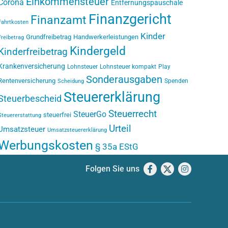
Einkommensteuer
Corona
Entfernungspauschale
Finanzgericht
Finanzamt
Fahrtkosten
Kinder
Grundfreibetrag
Handwerkerleistungen
Freibetrag
Kindergeld
Kinderfreibetrag
Krankenversicherung
Lohnsteuer
Lohnsteuer kompakt
Play
Sonderausgaben
Rentenversicherung
Spenden
Scheidung
Steuererklärung
Steuerbescheid
Steuerrecht
SteuerGo
steuerfrei
Steuererstattung
Urteil
Umsatzsteuer
Umsatzsteuererklärung
Werbungskosten
§ 35a EStG
Folgen Sie uns
Facebook
X
Instagram