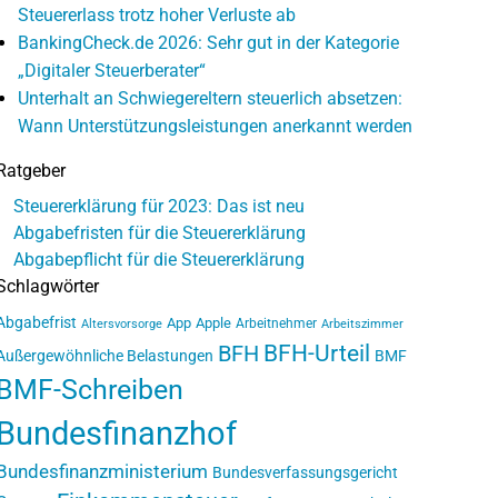
Steuererlass trotz hoher Verluste ab
BankingCheck.de 2026: Sehr gut in der Kategorie
„Digitaler Steuerberater“
Unterhalt an Schwiegereltern steuerlich absetzen:
Wann Unterstützungsleistungen anerkannt werden
Ratgeber
Steuererklärung für 2023: Das ist neu
Abgabefristen für die Steuererklärung
Abgabepflicht für die Steuererklärung
Schlagwörter
Abgabefrist
App
Apple
Arbeitnehmer
Altersvorsorge
Arbeitszimmer
BFH-Urteil
BFH
Außergewöhnliche Belastungen
BMF
BMF-Schreiben
Bundesfinanzhof
Bundesfinanzministerium
Bundesverfassungsgericht