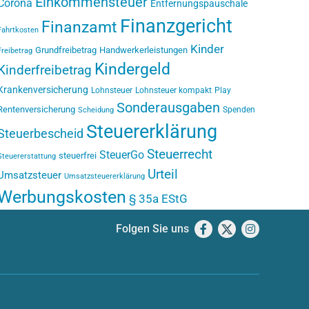
Einkommensteuer
Corona
Entfernungspauschale
Finanzgericht
Finanzamt
Fahrtkosten
Kinder
Grundfreibetrag
Handwerkerleistungen
Freibetrag
Kindergeld
Kinderfreibetrag
Krankenversicherung
Lohnsteuer
Lohnsteuer kompakt
Play
Sonderausgaben
Rentenversicherung
Spenden
Scheidung
Steuererklärung
Steuerbescheid
Steuerrecht
SteuerGo
steuerfrei
Steuererstattung
Urteil
Umsatzsteuer
Umsatzsteuererklärung
Werbungskosten
§ 35a EStG
Folgen Sie uns
Facebook
X
Instagram