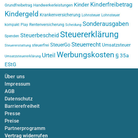
Kinderfreibetrag
Kinder
Grundfreibetrag
Handwerkerleistungen
Kindergeld
Krankenversicherung
Lohnsteuer
Lohnsteuer
Sonderausgaben
Rentenversicherung
kompakt
Play
Scheidung
Steuererklärung
Steuerbescheid
Spenden
Steuerrecht
SteuerGo
Umsatzsteuer
steuerfrei
Steuererstattung
Werbungskosten
Urteil
§ 35a
Umsatzsteuererklärung
EStG
Über uns
Impressum
AGB
Datenschutz
Barrierefreiheit
Presse
Preise
Partnerprogramm
Vertrag widerrufen