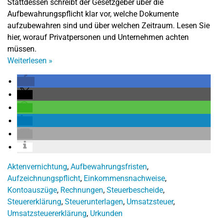
Stattdessen schreibt der Gesetzgeber über die
Aufbewahrungspflicht klar vor, welche Dokumente
aufzubewahren sind und über welchen Zeitraum. Lesen Sie
hier, worauf Privatpersonen und Unternehmen achten
müssen.
Weiterlesen
»
Aktenvernichtung
,
Aufbewahrungsfristen
,
Aufzeichnungspflicht
,
Einkommensnachweise
,
Kontoauszüge
,
Rechnungen
,
Steuerbescheide
,
Steuererklärung
,
Steuerunterlagen
,
Umsatzsteuer
,
Umsatzsteuererklärung
,
Urkunden