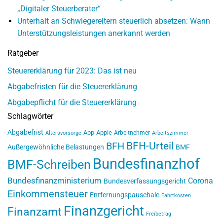
„Digitaler Steuerberater“
Unterhalt an Schwiegereltern steuerlich absetzen: Wann
Unterstützungsleistungen anerkannt werden
Ratgeber
Steuererklärung für 2023: Das ist neu
Abgabefristen für die Steuererklärung
Abgabepflicht für die Steuererklärung
Schlagwörter
Abgabefrist
App
Apple
Arbeitnehmer
Altersvorsorge
Arbeitszimmer
BFH-Urteil
BFH
Außergewöhnliche Belastungen
BMF
Bundesfinanzhof
BMF-Schreiben
Bundesfinanzministerium
Corona
Bundesverfassungsgericht
Einkommensteuer
Entfernungspauschale
Fahrtkosten
Finanzgericht
Finanzamt
Freibetrag