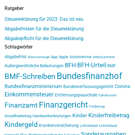
Ratgeber
Steuererklärung für 2023: Das ist neu
Abgabefristen für die Steuererklärung
Abgabepflicht für die Steuererklärung
Schlagwörter
Abgabefrist
App
Apple
Arbeitnehmer
Altersvorsorge
Arbeitszimmer
BFH-Urteil
BFH
Außergewöhnliche Belastungen
BMF
Bundesfinanzhof
BMF-Schreiben
Bundesfinanzministerium
Corona
Bundesverfassungsgericht
Einkommensteuer
Entfernungspauschale
Fahrtkosten
Finanzgericht
Finanzamt
Freibetrag
Kinderfreibetrag
Kinder
Grundfreibetrag
Handwerkerleistungen
Kindergeld
Krankenversicherung
Lohnsteuer
Lohnsteuer
Sonderausgaben
Rentenversicherung