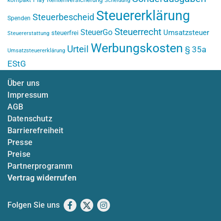
kompakt
Play
Scheidung
Steuererklärung
Steuerbescheid
Spenden
Steuerrecht
SteuerGo
Umsatzsteuer
steuerfrei
Steuererstattung
Werbungskosten
Urteil
§ 35a
Umsatzsteuererklärung
EStG
Über uns
Impressum
AGB
Datenschutz
Barrierefreiheit
Presse
Preise
Partnerprogramm
Vertrag widerrufen
Folgen Sie uns
Facebook
X
Instagram