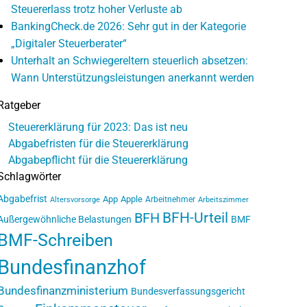
Steuererlass trotz hoher Verluste ab
BankingCheck.de 2026: Sehr gut in der Kategorie
„Digitaler Steuerberater“
Unterhalt an Schwiegereltern steuerlich absetzen:
Wann Unterstützungsleistungen anerkannt werden
Ratgeber
Steuererklärung für 2023: Das ist neu
Abgabefristen für die Steuererklärung
Abgabepflicht für die Steuererklärung
Schlagwörter
Abgabefrist
App
Apple
Arbeitnehmer
Altersvorsorge
Arbeitszimmer
BFH-Urteil
BFH
Außergewöhnliche Belastungen
BMF
BMF-Schreiben
Bundesfinanzhof
Bundesfinanzministerium
Bundesverfassungsgericht