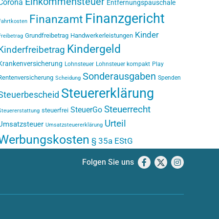
Einkommensteuer
Corona
Entfernungspauschale
Finanzgericht
Finanzamt
Fahrtkosten
Kinder
Grundfreibetrag
Handwerkerleistungen
Freibetrag
Kindergeld
Kinderfreibetrag
Krankenversicherung
Lohnsteuer
Lohnsteuer kompakt
Play
Sonderausgaben
Rentenversicherung
Spenden
Scheidung
Steuererklärung
Steuerbescheid
Steuerrecht
SteuerGo
steuerfrei
Steuererstattung
Urteil
Umsatzsteuer
Umsatzsteuererklärung
Werbungskosten
§ 35a EStG
Folgen Sie uns
Facebook
X
Instagram