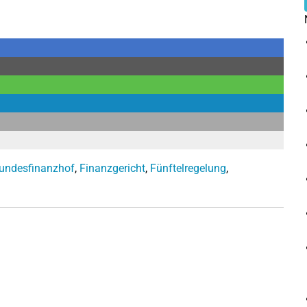
undesfinanzhof
,
Finanzgericht
,
Fünftelregelung
,