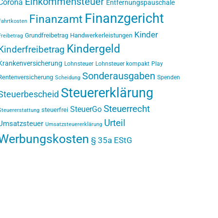
Einkommensteuer
Corona
Entfernungspauschale
Finanzgericht
Finanzamt
Fahrtkosten
Kinder
Grundfreibetrag
Handwerkerleistungen
Freibetrag
Kindergeld
Kinderfreibetrag
Krankenversicherung
Lohnsteuer
Lohnsteuer kompakt
Play
Sonderausgaben
Rentenversicherung
Spenden
Scheidung
Steuererklärung
Steuerbescheid
Steuerrecht
SteuerGo
steuerfrei
Steuererstattung
Urteil
Umsatzsteuer
Umsatzsteuererklärung
Werbungskosten
§ 35a EStG