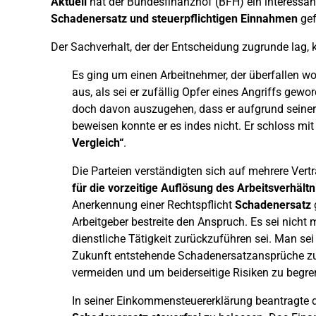
Aktuell
hat der Bundesfinanzhof (BFH) ein interessant
Schadenersatz und steuerpflichtigen Einnahmen
gef
Der Sachverhalt, der der Entscheidung zugrunde lag,
Es ging um einen Arbeitnehmer, der überfallen w
aus, als sei er zufällig Opfer eines Angriffs gew
doch davon auszugehen, dass er aufgrund seiner T
beweisen konnte er es indes nicht. Er schloss mi
Vergleich“
.
Die Parteien verständigten sich auf mehrere Ver
für die vorzeitige Auflösung des Arbeitsverhältn
Anerkennung einer Rechtspflicht
Schadenersatz
g
Arbeitgeber bestreite den Anspruch. Es sei nicht 
dienstliche Tätigkeit zurückzuführen sei. Man sei
Zukunft entstehende Schadenersatzansprüche zu 
vermeiden und um beiderseitige Risiken zu begr
In seiner Einkommensteuererklärung beantragte d