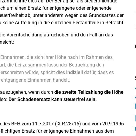
amt lehnte dies ab. Der Betrag sei als steuerpflichtige
ich um einen Ersatz für entgangene oder entgehende
euerfreiheit ab, unter anderem wegen des Grundsatzes der
keine Aufteilung in die einzelnen Bestandteile in Betracht.
 die Vorentscheidung aufgehoben und den Fall an das
nsicht:
e Einnahmen, die sich ihrer Höhe nach im Rahmen des
bart, die bei zusammenfassender Betrachtung den
schreiten würde, spricht dies
indiziell
dafür, dass es
ür entgangene Einnahmen handelt.
t auszugehen, wenn durch
die zweite Teilzahlung die Höhe
lso:
Der Schadenersatz kann steuerfrei sein.
ngen des BFH vom 11.7.2017 (IX R 28/16) und vom 20.9.1996
rpflichtigen Ersatz für entgangene Einnahmen aus dem