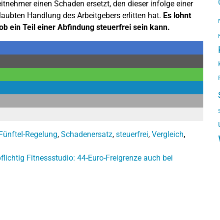
itnehmer einen Schaden ersetzt, den dieser infolge einer
rlaubten Handlung des Arbeitgebers erlitten hat.
Es lohnt
ob ein Teil einer Abfindung steuerfrei sein kann.
Fünftel-Regelung
,
Schadenersatz
,
steuerfrei
,
Vergleich
,
lichtig
Fitnessstudio: 44-Euro-Freigrenze auch bei