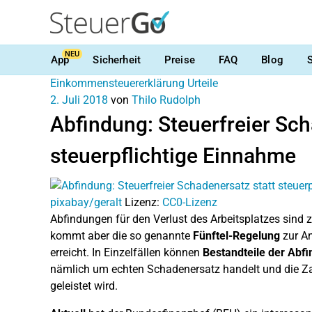
NEU
App
Sicherheit
Preise
FAQ
Blog
Einkommensteuererklärung
Urteile
2. Juli 2018
von
Thilo Rudolph
Abfindung: Steuerfreier Sch
steuerpflichtige Einnahme
pixabay/geralt
Lizenz:
CC0-Lizenz
Abfindungen für den Verlust des Arbeitsplatzes sind
kommt aber die so genannte
Fünftel-Regelung
zur An
erreicht. In Einzelfällen können
Bestandteile der Abfi
nämlich um echten Schadenersatz handelt und die Za
geleistet wird.