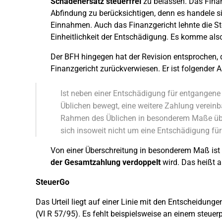
Schadenersatz steuerfrei
zu belassen. Das Finanz
Abfindung zu berücksichtigen, denn es handele s
Einnahmen. Auch das Finanzgericht lehnte die St
Einheitlichkeit der Entschädigung. Es komme also 
Der BFH hingegen hat der Revision entsprochen,
Finanzgericht zurückverwiesen. Er ist folgender A
Ist neben einer Entschädigung für entgangen
Üblichen bewegt, eine weitere Zahlung verein
Rahmen des Üblichen in besonderem Maße über
sich insoweit nicht um eine Entschädigung f
Von einer Überschreitung in besonderem Maß is
der Gesamtzahlung verdoppelt
wird. Das heißt a
SteuerGo
Das Urteil liegt auf einer Linie mit den Entscheidu
(VI R 57/95). Es fehlt beispielsweise an einem steue