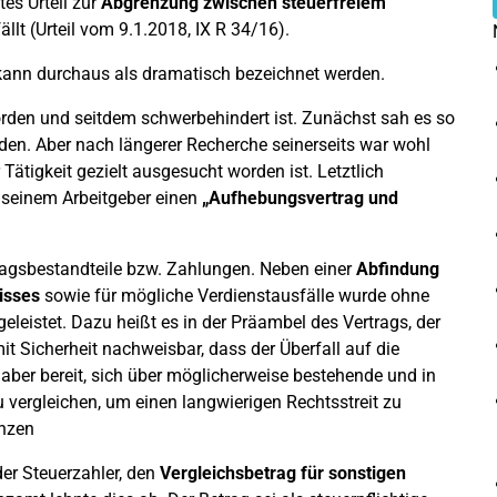
es Urteil zur
Abgrenzung zwischen steuerfreiem
ällt (Urteil vom 9.1.2018, IX R 34/16).
 kann durchaus als dramatisch bezeichnet werden.
orden und seitdem schwerbehindert ist. Zunächst sah es so
orden. Aber nach längerer Recherche seinerseits war wohl
ätigkeit gezielt ausgesucht worden ist. Letztlich
t seinem Arbeitgeber einen
„Aufhebungsvertrag und
tragsbestandteile bzw. Zahlungen. Neben einer
Abfindung
isses
sowie für mögliche Verdienstausfälle wurde ohne
eleistet. Dazu heißt es in der Präambel des Vertrags, der
mit Sicherheit nachweisbar, dass der Überfall auf die
 aber bereit, sich über möglicherweise bestehende und in
vergleichen, um einen langwierigen Rechtsstreit zu
enzen
er Steuerzahler, den
Vergleichsbetrag für sonstigen