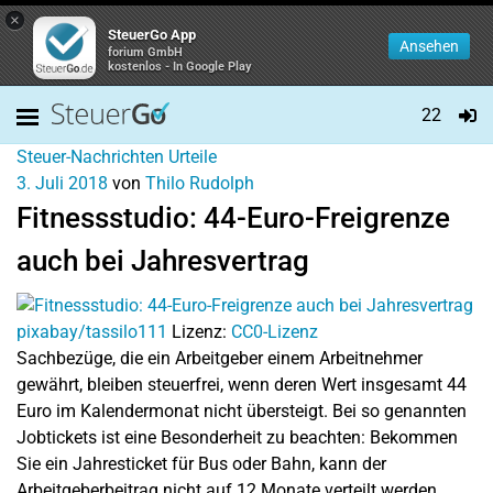
×
SteuerGo App
Ansehen
forium GmbH
kostenlos - In Google Play
22
Steuer-Nachrichten
Urteile
3. Juli 2018
von
Thilo Rudolph
Fitnessstudio: 44-Euro-Freigrenze
auch bei Jahresvertrag
pixabay/tassilo111
Lizenz:
CC0-Lizenz
Sachbezüge, die ein Arbeitgeber einem Arbeitnehmer
gewährt, bleiben steuerfrei, wenn deren Wert insgesamt 44
Euro im Kalendermonat nicht übersteigt. Bei so genannten
Jobtickets ist eine Besonderheit zu beachten: Bekommen
Sie ein Jahresticket für Bus oder Bahn, kann der
Arbeitgeberbeitrag nicht auf 12 Monate verteilt werden,