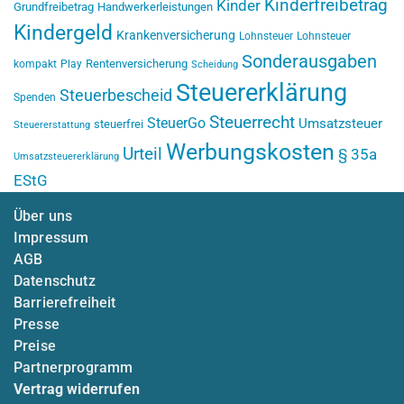
Kinderfreibetrag
Kinder
Grundfreibetrag
Handwerkerleistungen
Kindergeld
Krankenversicherung
Lohnsteuer
Lohnsteuer
Sonderausgaben
Rentenversicherung
kompakt
Play
Scheidung
Steuererklärung
Steuerbescheid
Spenden
Steuerrecht
SteuerGo
Umsatzsteuer
steuerfrei
Steuererstattung
Werbungskosten
Urteil
§ 35a
Umsatzsteuererklärung
EStG
Über uns
Impressum
AGB
Datenschutz
Barrierefreiheit
Presse
Preise
Partnerprogramm
Vertrag widerrufen