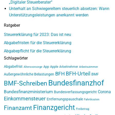
„Digitaler Steuerberater“
Unterhalt an Schwiegereltern steuerlich absetzen: Wann
Unterstützungsleistungen anerkannt werden
Ratgeber
Steuererklärung für 2023: Das ist neu
Abgabefristen für die Steuererklärung
Abgabepflicht für die Steuererklärung
Schlagwörter
Abgabefrist
App
Apple
Arbeitnehmer
Altersvorsorge
Arbeitszimmer
BFH-Urteil
BFH
Außergewöhnliche Belastungen
BMF
Bundesfinanzhof
BMF-Schreiben
Bundesfinanzministerium
Corona
Bundesverfassungsgericht
Einkommensteuer
Entfernungspauschale
Fahrtkosten
Finanzgericht
Finanzamt
Freibetrag