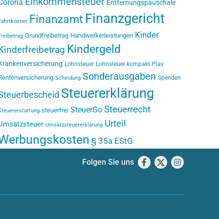
Einkommensteuer
Corona
Entfernungspauschale
Finanzgericht
Finanzamt
Fahrtkosten
Kinder
Grundfreibetrag
Handwerkerleistungen
Freibetrag
Kindergeld
Kinderfreibetrag
Krankenversicherung
Lohnsteuer
Lohnsteuer kompakt
Play
Sonderausgaben
Rentenversicherung
Spenden
Scheidung
Steuererklärung
Steuerbescheid
Steuerrecht
SteuerGo
steuerfrei
Steuererstattung
Urteil
Umsatzsteuer
Umsatzsteuererklärung
Werbungskosten
§ 35a EStG
Folgen Sie uns
Facebook
X
Instagram