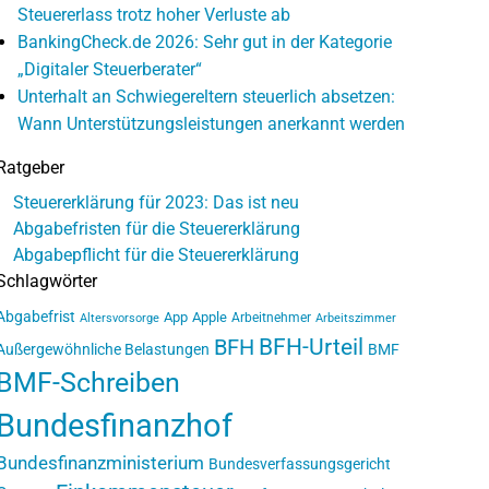
Steuererlass trotz hoher Verluste ab
BankingCheck.de 2026: Sehr gut in der Kategorie
„Digitaler Steuerberater“
Unterhalt an Schwiegereltern steuerlich absetzen:
Wann Unterstützungsleistungen anerkannt werden
Ratgeber
Steuererklärung für 2023: Das ist neu
Abgabefristen für die Steuererklärung
Abgabepflicht für die Steuererklärung
Schlagwörter
Abgabefrist
App
Apple
Arbeitnehmer
Altersvorsorge
Arbeitszimmer
BFH-Urteil
BFH
Außergewöhnliche Belastungen
BMF
BMF-Schreiben
Bundesfinanzhof
Bundesfinanzministerium
Bundesverfassungsgericht