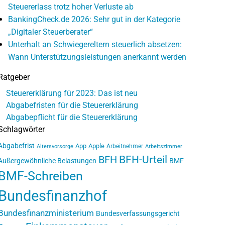
Steuererlass trotz hoher Verluste ab
BankingCheck.de 2026: Sehr gut in der Kategorie
„Digitaler Steuerberater“
Unterhalt an Schwiegereltern steuerlich absetzen:
Wann Unterstützungsleistungen anerkannt werden
Ratgeber
Steuererklärung für 2023: Das ist neu
Abgabefristen für die Steuererklärung
Abgabepflicht für die Steuererklärung
Schlagwörter
Abgabefrist
App
Apple
Arbeitnehmer
Altersvorsorge
Arbeitszimmer
BFH-Urteil
BFH
Außergewöhnliche Belastungen
BMF
BMF-Schreiben
Bundesfinanzhof
Bundesfinanzministerium
Bundesverfassungsgericht