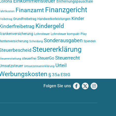
Einkommensteuer
Corona
Entfernungspauschale
Finanzgericht
Finanzamt
Fahrtkosten
Kinder
Grundfreibetrag
Handwerkerleistungen
Freibetrag
Kindergeld
Kinderfreibetrag
Krankenversicherung
Lohnsteuer
Lohnsteuer kompakt
Play
Sonderausgaben
Rentenversicherung
Spenden
Scheidung
Steuererklärung
Steuerbescheid
Steuerrecht
SteuerGo
steuerfrei
Steuererstattung
Urteil
Umsatzsteuer
Umsatzsteuererklärung
Werbungskosten
§ 35a EStG
Folgen Sie uns
Facebook
X
Instagram