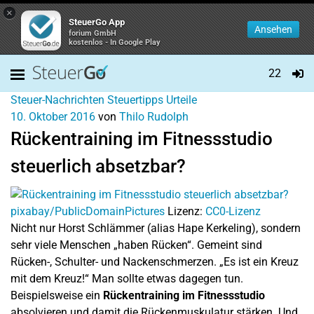
×
SteuerGo App
Ansehen
forium GmbH
kostenlos - In Google Play
22
Steuer-Nachrichten
Steuertipps
Urteile
10. Oktober 2016
von
Thilo Rudolph
Rückentraining im Fitnessstudio
steuerlich absetzbar?
pixabay/PublicDomainPictures
Lizenz:
CC0-Lizenz
Nicht nur Horst Schlämmer (alias Hape Kerkeling), sondern
sehr viele Menschen „haben Rücken“. Gemeint sind
Rücken-, Schulter- und Nackenschmerzen. „Es ist ein Kreuz
mit dem Kreuz!“ Man sollte etwas dagegen tun.
Beispielsweise ein
Rückentraining im Fitnessstudio
absolvieren und damit die Rückenmuskulatur stärken. Und