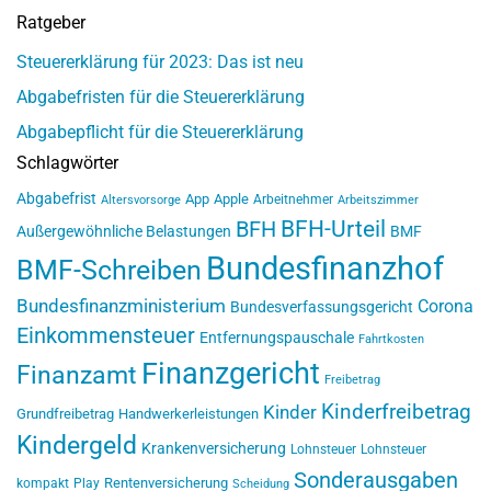
Ratgeber
Steuererklärung für 2023: Das ist neu
Abgabefristen für die Steuererklärung
Abgabepflicht für die Steuererklärung
Schlagwörter
Abgabefrist
App
Apple
Arbeitnehmer
Altersvorsorge
Arbeitszimmer
BFH-Urteil
BFH
Außergewöhnliche Belastungen
BMF
Bundesfinanzhof
BMF-Schreiben
Bundesfinanzministerium
Corona
Bundesverfassungsgericht
Einkommensteuer
Entfernungspauschale
Fahrtkosten
Finanzgericht
Finanzamt
Freibetrag
Kinderfreibetrag
Kinder
Grundfreibetrag
Handwerkerleistungen
Kindergeld
Krankenversicherung
Lohnsteuer
Lohnsteuer
Sonderausgaben
Rentenversicherung
kompakt
Play
Scheidung