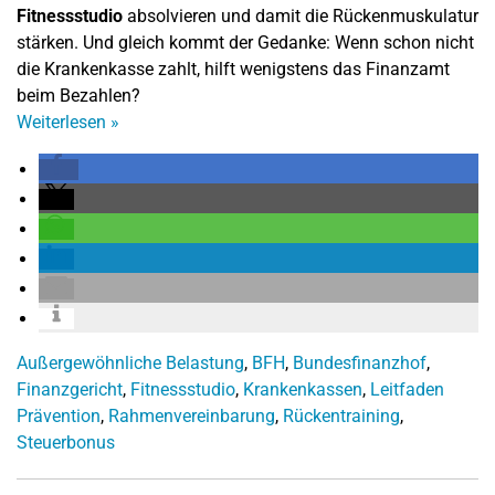
Fitnessstudio
absolvieren und damit die Rückenmuskulatur
stärken. Und gleich kommt der Gedanke: Wenn schon nicht
die Krankenkasse zahlt, hilft wenigstens das Finanzamt
beim Bezahlen?
Weiterlesen
»
Außergewöhnliche Belastung
,
BFH
,
Bundesfinanzhof
,
Finanzgericht
,
Fitnessstudio
,
Krankenkassen
,
Leitfaden
Prävention
,
Rahmenvereinbarung
,
Rückentraining
,
Steuerbonus