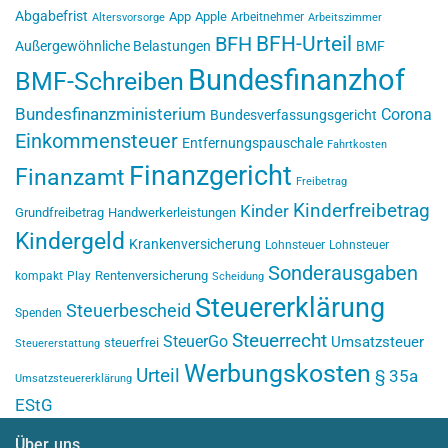
Abgabefrist
App
Apple
Arbeitnehmer
Altersvorsorge
Arbeitszimmer
BFH-Urteil
BFH
Außergewöhnliche Belastungen
BMF
Bundesfinanzhof
BMF-Schreiben
Bundesfinanzministerium
Corona
Bundesverfassungsgericht
Einkommensteuer
Entfernungspauschale
Fahrtkosten
Finanzgericht
Finanzamt
Freibetrag
Kinderfreibetrag
Kinder
Grundfreibetrag
Handwerkerleistungen
Kindergeld
Krankenversicherung
Lohnsteuer
Lohnsteuer
Sonderausgaben
Rentenversicherung
kompakt
Play
Scheidung
Steuererklärung
Steuerbescheid
Spenden
Steuerrecht
SteuerGo
Umsatzsteuer
steuerfrei
Steuererstattung
Werbungskosten
Urteil
§ 35a
Umsatzsteuererklärung
EStG
Über uns