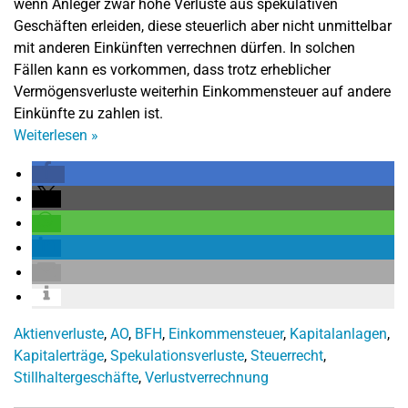
wenn Anleger zwar hohe Verluste aus spekulativen
Geschäften erleiden, diese steuerlich aber nicht unmittelbar
mit anderen Einkünften verrechnen dürfen. In solchen
Fällen kann es vorkommen, dass trotz erheblicher
Vermögensverluste weiterhin Einkommensteuer auf andere
Einkünfte zu zahlen ist.
Weiterlesen
»
Aktienverluste
,
AO
,
BFH
,
Einkommensteuer
,
Kapitalanlagen
,
Kapitalerträge
,
Spekulationsverluste
,
Steuerrecht
,
Stillhaltergeschäfte
,
Verlustverrechnung