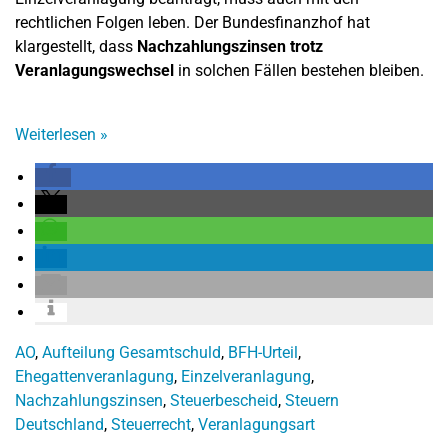
rechtlichen Folgen leben. Der Bundesfinanzhof hat
klargestellt, dass
Nachzahlungszinsen trotz
Veranlagungswechsel
in solchen Fällen bestehen bleiben.
Weiterlesen
»
AO
,
Aufteilung Gesamtschuld
,
BFH-Urteil
,
Ehegattenveranlagung
,
Einzelveranlagung
,
Nachzahlungszinsen
,
Steuerbescheid
,
Steuern
Deutschland
,
Steuerrecht
,
Veranlagungsart