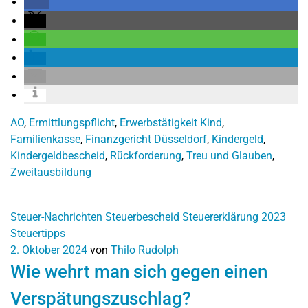
AO
,
Ermittlungspflicht
,
Erwerbstätigkeit Kind
,
Familienkasse
,
Finanzgericht Düsseldorf
,
Kindergeld
,
Kindergeldbescheid
,
Rückforderung
,
Treu und Glauben
,
Zweitausbildung
Steuer-Nachrichten
Steuerbescheid
Steuererklärung 2023
Steuertipps
2. Oktober 2024
von
Thilo Rudolph
Wie wehrt man sich gegen einen
Verspätungszuschlag?