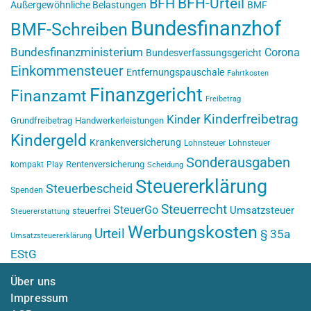
BFH-Urteil
BFH
Außergewöhnliche Belastungen
BMF
Bundesfinanzhof
BMF-Schreiben
Bundesfinanzministerium
Corona
Bundesverfassungsgericht
Einkommensteuer
Entfernungspauschale
Fahrtkosten
Finanzgericht
Finanzamt
Freibetrag
Kinderfreibetrag
Kinder
Grundfreibetrag
Handwerkerleistungen
Kindergeld
Krankenversicherung
Lohnsteuer
Lohnsteuer
Sonderausgaben
Rentenversicherung
kompakt
Play
Scheidung
Steuererklärung
Steuerbescheid
Spenden
Steuerrecht
SteuerGo
Umsatzsteuer
steuerfrei
Steuererstattung
Werbungskosten
Urteil
§ 35a
Umsatzsteuererklärung
EStG
Über uns
Impressum