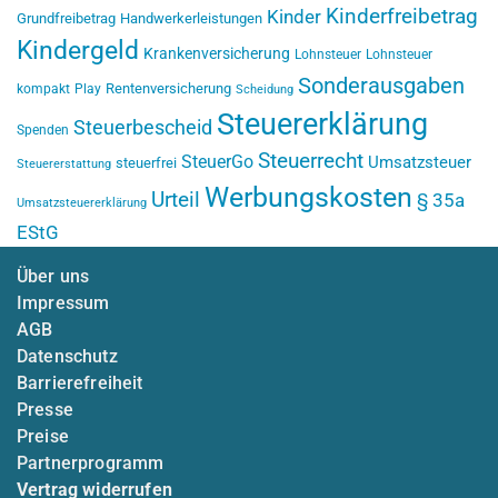
Kinderfreibetrag
Kinder
Grundfreibetrag
Handwerkerleistungen
Kindergeld
Krankenversicherung
Lohnsteuer
Lohnsteuer
Sonderausgaben
Rentenversicherung
kompakt
Play
Scheidung
Steuererklärung
Steuerbescheid
Spenden
Steuerrecht
SteuerGo
Umsatzsteuer
steuerfrei
Steuererstattung
Werbungskosten
Urteil
§ 35a
Umsatzsteuererklärung
EStG
Über uns
Impressum
AGB
Datenschutz
Barrierefreiheit
Presse
Preise
Partnerprogramm
Vertrag widerrufen