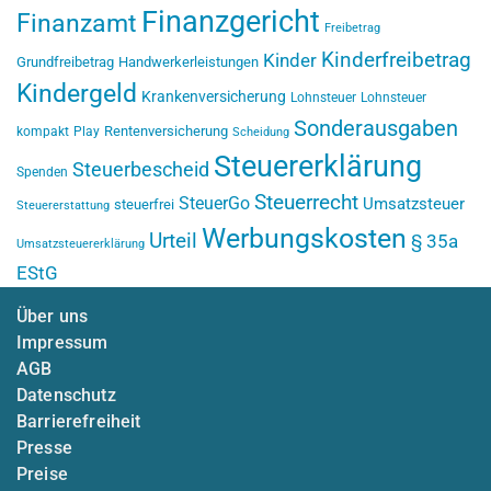
Finanzgericht
Finanzamt
Freibetrag
Kinderfreibetrag
Kinder
Grundfreibetrag
Handwerkerleistungen
Kindergeld
Krankenversicherung
Lohnsteuer
Lohnsteuer
Sonderausgaben
Rentenversicherung
kompakt
Play
Scheidung
Steuererklärung
Steuerbescheid
Spenden
Steuerrecht
SteuerGo
Umsatzsteuer
steuerfrei
Steuererstattung
Werbungskosten
Urteil
§ 35a
Umsatzsteuererklärung
EStG
Über uns
Impressum
AGB
Datenschutz
Barrierefreiheit
Presse
Preise