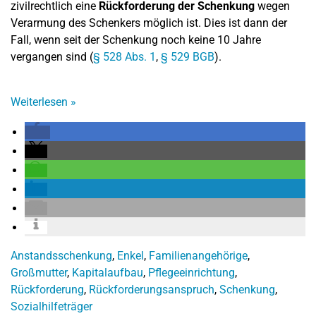
zivilrechtlich eine
Rückforderung der Schenkung
wegen
Verarmung des Schenkers möglich ist. Dies ist dann der
Fall, wenn seit der Schenkung noch keine 10 Jahre
vergangen sind (
§ 528 Abs. 1
,
§ 529 BGB
).
Weiterlesen
»
Anstandsschenkung
,
Enkel
,
Familienangehörige
,
Großmutter
,
Kapitalaufbau
,
Pflegeeinrichtung
,
Rückforderung
,
Rückforderungsanspruch
,
Schenkung
,
Sozialhilfeträger