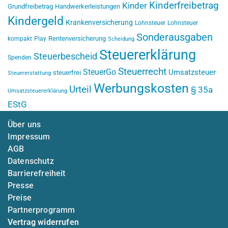
Kinderfreibetrag
Kinder
Grundfreibetrag
Handwerkerleistungen
Kindergeld
Krankenversicherung
Lohnsteuer
Lohnsteuer
Sonderausgaben
Rentenversicherung
kompakt
Play
Scheidung
Steuererklärung
Steuerbescheid
Spenden
Steuerrecht
SteuerGo
Umsatzsteuer
steuerfrei
Steuererstattung
Werbungskosten
Urteil
§ 35a
Umsatzsteuererklärung
EStG
Über uns
Impressum
AGB
Datenschutz
Barrierefreiheit
Presse
Preise
Partnerprogramm
Vertrag widerrufen