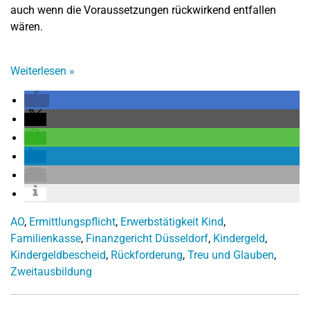
auch wenn die Voraussetzungen rückwirkend entfallen
wären.
Weiterlesen
»
AO
,
Ermittlungspflicht
,
Erwerbstätigkeit Kind
,
Familienkasse
,
Finanzgericht Düsseldorf
,
Kindergeld
,
Kindergeldbescheid
,
Rückforderung
,
Treu und Glauben
,
Zweitausbildung