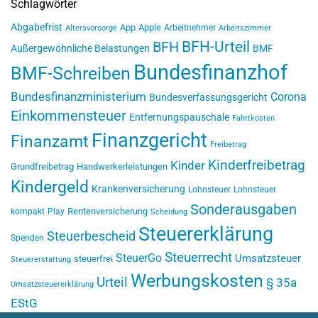
Schlagwörter
Abgabefrist
App
Apple
Arbeitnehmer
Altersvorsorge
Arbeitszimmer
BFH-Urteil
BFH
Außergewöhnliche Belastungen
BMF
Bundesfinanzhof
BMF-Schreiben
Bundesfinanzministerium
Corona
Bundesverfassungsgericht
Einkommensteuer
Entfernungspauschale
Fahrtkosten
Finanzgericht
Finanzamt
Freibetrag
Kinderfreibetrag
Kinder
Grundfreibetrag
Handwerkerleistungen
Kindergeld
Krankenversicherung
Lohnsteuer
Lohnsteuer
Sonderausgaben
Rentenversicherung
kompakt
Play
Scheidung
Steuererklärung
Steuerbescheid
Spenden
Steuerrecht
SteuerGo
Umsatzsteuer
steuerfrei
Steuererstattung
Werbungskosten
Urteil
§ 35a
Umsatzsteuererklärung
EStG