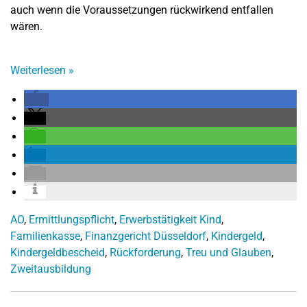
auch wenn die Voraussetzungen rückwirkend entfallen
wären.
Weiterlesen
»
AO
,
Ermittlungspflicht
,
Erwerbstätigkeit Kind
,
Familienkasse
,
Finanzgericht Düsseldorf
,
Kindergeld
,
Kindergeldbescheid
,
Rückforderung
,
Treu und Glauben
,
Zweitausbildung