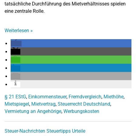
tatsächliche Durchführung des Mietverhältnisses spielen
eine zentrale Rolle.
Weiterlesen
»
§ 21 EStG
,
Einkommensteuer
,
Fremdvergleich
,
Miethöhe
,
Mietspiegel
,
Mietvertrag
,
Steuerrecht Deutschland
,
Vermietung an Angehörige
,
Werbungskosten
Steuer-Nachrichten
Steuertipps
Urteile