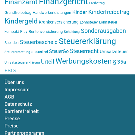
Finanzgericht
Finanzamt
Freibetrag
Kinderfreibetrag
Kinder
Grundfreibetrag
Handwerkerleistungen
Kindergeld
Krankenversicherung
Lohnsteuer
Lohnsteuer
Sonderausgaben
Rentenversicherung
kompakt
Play
Scheidung
Steuererklärung
Steuerbescheid
Spenden
Steuerrecht
SteuerGo
Umsatzsteuer
steuerfrei
Steuererstattung
Werbungskosten
Urteil
§ 35a
Umsatzsteuererklärung
EStG
Über uns
Impressum
AGB
Datenschutz
Barrierefreiheit
Presse
Preise
Partnerprogramm