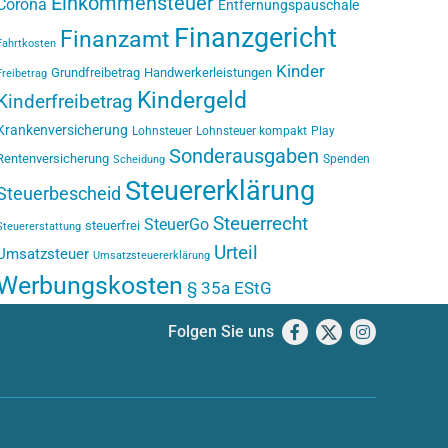
Einkommensteuer
Corona
Entfernungspauschale
Finanzgericht
Finanzamt
Fahrtkosten
Kinder
Grundfreibetrag
Handwerkerleistungen
Freibetrag
Kindergeld
Kinderfreibetrag
Krankenversicherung
Lohnsteuer
Lohnsteuer kompakt
Play
Sonderausgaben
Rentenversicherung
Spenden
Scheidung
Steuererklärung
Steuerbescheid
Steuerrecht
SteuerGo
steuerfrei
Steuererstattung
Urteil
Umsatzsteuer
Umsatzsteuererklärung
Werbungskosten
§ 35a EStG
Folgen Sie uns
Facebook
X
Instagram