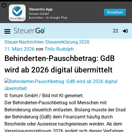
×
SteuerGo App
Ansehen
forium GmbH
kostenlos - In Google Play
22
Steuer-Nachrichten
Steuererklärung 2026
11. März 2026
von
Thilo Rudolph
Behinderten-Pauschbetrag: GdB
wird ab 2026 digital übermittelt
© forium GmbH / Bild mit KI generiert.
Der Behinderten-Pauschbetrag soll Menschen mit
Behinderung steuerlich entlasten. Bislang musste der Grad
der Behinderung (GdB) dem Finanzamt häufig durch
Bescheide oder Ausweise nachgewiesen werden. Ab dem
Veranlagungszeitraum 2026 ändert sich dieses Verfahren