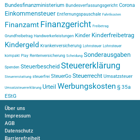
Bundesfinanzministerium
Corona
Bundesverfassungsgericht
Einkommensteuer
Entfernungspauschale
Fahrtkosten
Finanzgericht
Finanzamt
Freibetrag
Kinderfreibetrag
Kinder
Grundfreibetrag
Handwerkerleistungen
Kindergeld
Krankenversicherung
Lohnsteuer
Lohnsteuer
Sonderausgaben
Rentenversicherung
kompakt
Play
Scheidung
Steuererklärung
Steuerbescheid
Spenden
Steuerrecht
SteuerGo
Umsatzsteuer
steuerfrei
Steuererstattung
Werbungskosten
Urteil
§ 35a
Umsatzsteuererklärung
EStG
Über uns
Impressum
AGB
Datenschutz
Barrierefreiheit