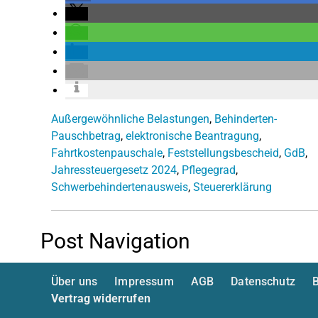
Außergewöhnliche Belastungen
,
Behinderten-
Pauschbetrag
,
elektronische Beantragung
,
Fahrtkostenpauschale
,
Feststellungsbescheid
,
GdB
,
Jahressteuergesetz 2024
,
Pflegegrad
,
Schwerbehindertenausweis
,
Steuererklärung
Post Navigation
Über uns
Impressum
AGB
Datenschutz
B
Vertrag widerrufen