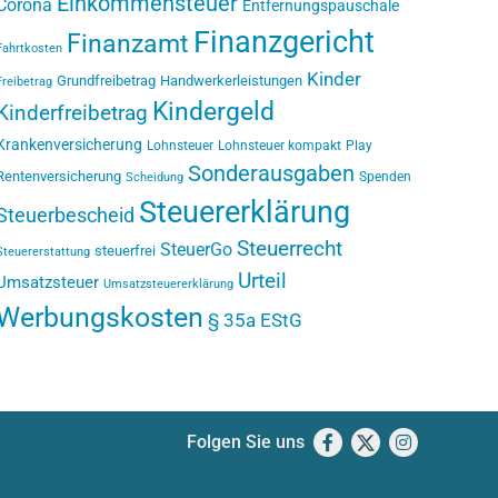
Einkommensteuer
Corona
Entfernungspauschale
Finanzgericht
Finanzamt
Fahrtkosten
Kinder
Grundfreibetrag
Handwerkerleistungen
Freibetrag
Kindergeld
Kinderfreibetrag
Krankenversicherung
Lohnsteuer
Lohnsteuer kompakt
Play
Sonderausgaben
Rentenversicherung
Spenden
Scheidung
Steuererklärung
Steuerbescheid
Steuerrecht
SteuerGo
steuerfrei
Steuererstattung
Urteil
Umsatzsteuer
Umsatzsteuererklärung
Werbungskosten
§ 35a EStG
Folgen Sie uns
Facebook
X
Instagram