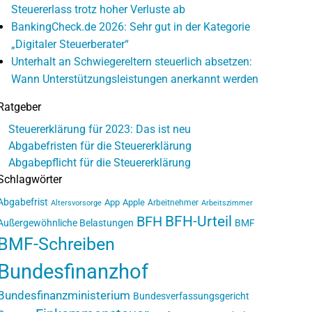
Steuererlass trotz hoher Verluste ab
BankingCheck.de 2026: Sehr gut in der Kategorie
„Digitaler Steuerberater“
Unterhalt an Schwiegereltern steuerlich absetzen:
Wann Unterstützungsleistungen anerkannt werden
Ratgeber
Steuererklärung für 2023: Das ist neu
Abgabefristen für die Steuererklärung
Abgabepflicht für die Steuererklärung
Schlagwörter
Abgabefrist
App
Apple
Arbeitnehmer
Altersvorsorge
Arbeitszimmer
BFH-Urteil
BFH
Außergewöhnliche Belastungen
BMF
BMF-Schreiben
Bundesfinanzhof
Bundesfinanzministerium
Bundesverfassungsgericht