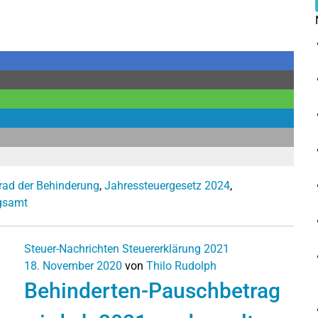
rad der Behinderung
,
Jahressteuergesetz 2024
,
gsamt
Steuer-Nachrichten
Steuererklärung 2021
18. November 2020
von
Thilo Rudolph
Behinderten-Pauschbetrag