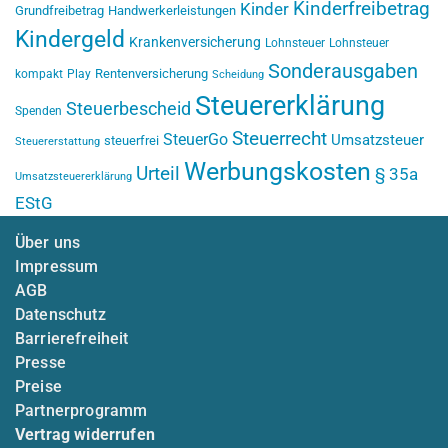
Kinderfreibetrag
Kinder
Grundfreibetrag
Handwerkerleistungen
Kindergeld
Krankenversicherung
Lohnsteuer
Lohnsteuer
Sonderausgaben
Rentenversicherung
kompakt
Play
Scheidung
Steuererklärung
Steuerbescheid
Spenden
Steuerrecht
SteuerGo
Umsatzsteuer
steuerfrei
Steuererstattung
Werbungskosten
Urteil
§ 35a
Umsatzsteuererklärung
EStG
Über uns
Impressum
AGB
Datenschutz
Barrierefreiheit
Presse
Preise
Partnerprogramm
Vertrag widerrufen