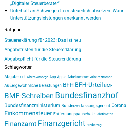
„Digitaler Steuerberater“
Unterhalt an Schwiegereltern steuerlich absetzen: Wann
Unterstützungsleistungen anerkannt werden
Ratgeber
Steuererklärung für 2023: Das ist neu
Abgabefristen für die Steuererklärung
Abgabepflicht für die Steuererklärung
Schlagwörter
Abgabefrist
App
Apple
Arbeitnehmer
Altersvorsorge
Arbeitszimmer
BFH-Urteil
BFH
Außergewöhnliche Belastungen
BMF
Bundesfinanzhof
BMF-Schreiben
Bundesfinanzministerium
Corona
Bundesverfassungsgericht
Einkommensteuer
Entfernungspauschale
Fahrtkosten
Finanzgericht
Finanzamt
Freibetrag