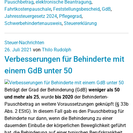
Pauschbetrag
,
elektronische Beantragung
,
Fahrtkostenpauschale
,
Feststellungsbescheid
,
GdB
,
Jahressteuergesetz 2024
,
Pflegegrad
,
Schwerbehindertenausweis
,
Steuererklärung
Steuer-Nachrichten
26. Juli 2021
von
Thilo Rudolph
Verbesserungen für Behinderte mit
einem GdB unter 50
Beträgt der Grad der Behinderung (GdB)
weniger als 50
und mehr als 25
, wurde
bis 2020
der Behinderten-
Pauschbetrag an weitere Voraussetzungen geknüpft (§ 33b
Abs. 2 EStG). In diesem Fall gab es den Pauschbetrag für
Behinderte nur dann, wenn die Behinderung zu einer
dauernden Einbuße der körperlichen Beweglichkeit geführt
hat, die Behinderung auf einer typischen Berufskrankheit