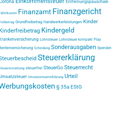
Einkommensteuer
Corona
Entfernungspauschale
Finanzgericht
Finanzamt
Fahrtkosten
Kinder
Grundfreibetrag
Handwerkerleistungen
Freibetrag
Kindergeld
Kinderfreibetrag
Krankenversicherung
Lohnsteuer
Lohnsteuer kompakt
Play
Sonderausgaben
Rentenversicherung
Spenden
Scheidung
Steuererklärung
Steuerbescheid
Steuerrecht
SteuerGo
steuerfrei
Steuererstattung
Urteil
Umsatzsteuer
Umsatzsteuererklärung
Werbungskosten
§ 35a EStG