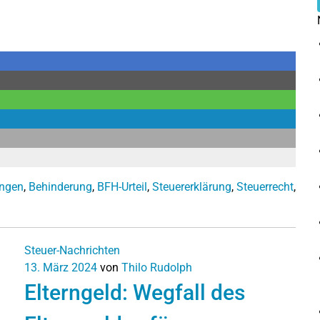
ungen
,
Behinderung
,
BFH-Urteil
,
Steuererklärung
,
Steuerrecht
,
Steuer-Nachrichten
13. März 2024
von
Thilo Rudolph
Elterngeld: Wegfall des