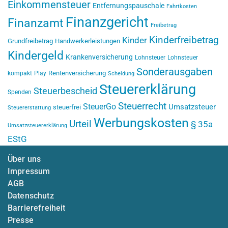
Einkommensteuer
Entfernungspauschale
Fahrtkosten
Finanzgericht
Finanzamt
Freibetrag
Kinderfreibetrag
Kinder
Grundfreibetrag
Handwerkerleistungen
Kindergeld
Krankenversicherung
Lohnsteuer
Lohnsteuer
Sonderausgaben
Rentenversicherung
kompakt
Play
Scheidung
Steuererklärung
Steuerbescheid
Spenden
Steuerrecht
SteuerGo
Umsatzsteuer
steuerfrei
Steuererstattung
Werbungskosten
Urteil
§ 35a
Umsatzsteuererklärung
EStG
Über uns
Impressum
AGB
Datenschutz
Barrierefreiheit
Presse