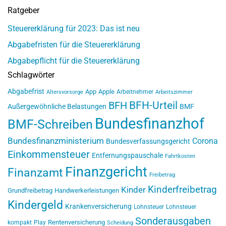
Ratgeber
Steuererklärung für 2023: Das ist neu
Abgabefristen für die Steuererklärung
Abgabepflicht für die Steuererklärung
Schlagwörter
Abgabefrist
App
Apple
Arbeitnehmer
Altersvorsorge
Arbeitszimmer
BFH-Urteil
BFH
Außergewöhnliche Belastungen
BMF
Bundesfinanzhof
BMF-Schreiben
Bundesfinanzministerium
Corona
Bundesverfassungsgericht
Einkommensteuer
Entfernungspauschale
Fahrtkosten
Finanzgericht
Finanzamt
Freibetrag
Kinderfreibetrag
Kinder
Grundfreibetrag
Handwerkerleistungen
Kindergeld
Krankenversicherung
Lohnsteuer
Lohnsteuer
Sonderausgaben
Rentenversicherung
kompakt
Play
Scheidung