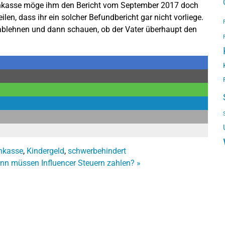
ienkasse möge ihm den Bericht vom September 2017 doch
eilen, dass ihr ein solcher Befundbericht gar nicht vorliege.
ablehnen und dann schauen, ob der Vater überhaupt den
nkasse
,
Kindergeld
,
schwerbehindert
nn müssen Influencer Steuern zahlen?
»