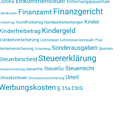
Einkommensteuer
Corona
Entfernungspauschale
Finanzgericht
Finanzamt
Fahrtkosten
Kinder
Grundfreibetrag
Handwerkerleistungen
Freibetrag
Kindergeld
Kinderfreibetrag
Krankenversicherung
Lohnsteuer
Lohnsteuer kompakt
Play
Sonderausgaben
Rentenversicherung
Spenden
Scheidung
Steuererklärung
Steuerbescheid
Steuerrecht
SteuerGo
steuerfrei
Steuererstattung
Urteil
Umsatzsteuer
Umsatzsteuererklärung
Werbungskosten
§ 35a EStG