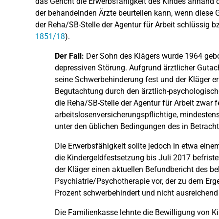
das Gericht die Erwerbsfähigkeit des Kindes anhand 
der behandelnden Ärzte beurteilen kann, wenn diese
der Reha/SB-Stelle der Agentur für Arbeit schlüssig b
1851/18
).
Der Fall:
Der Sohn des Klägers wurde 1964 gebore
depressiven Störung. Aufgrund ärztlicher Gutach
seine Schwerbehinderung fest und der Kläger er
Begutachtung durch den ärztlich-psychologischen 
die Reha/SB-Stelle der Agentur für Arbeit zwar f
arbeitslosenversicherungspflichtige, mindest
unter den üblichen Bedingungen des in Betrac
Die Erwerbsfähigkeit sollte jedoch in etwa ein
die Kindergeldfestsetzung bis Juli 2017 befriste
der Kläger einen aktuellen Befundbericht des b
Psychiatrie/Psychotherapie vor, der zu dem Erg
Prozent schwerbehindert und nicht ausreichend 
Die Familienkasse lehnte die Bewilligung von K