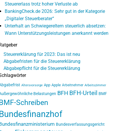
Steuererlass trotz hoher Verluste ab
BankingCheck.de 2026: Sehr gut in der Kategorie
„Digitaler Steuerberater“
Unterhalt an Schwiegereltern steuerlich absetzen:
Wann Unterstützungsleistungen anerkannt werden
Ratgeber
Steuererklärung für 2023: Das ist neu
Abgabefristen für die Steuererklärung
Abgabepflicht für die Steuererklärung
Schlagwörter
Abgabefrist
App
Apple
Arbeitnehmer
Altersvorsorge
Arbeitszimmer
BFH-Urteil
BFH
Außergewöhnliche Belastungen
BMF
BMF-Schreiben
Bundesfinanzhof
Bundesfinanzministerium
Bundesverfassungsgericht