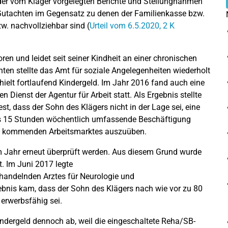
der vom Kläger vorgelegten Berichte und Stellungnahmen
 Gutachten im Gegensatz zu denen der Familienkasse bzw.
zw. nachvollziehbar sind (
Urteil vom 6.5.2020, 2 K
n und leidet seit seiner Kindheit an einer chronischen
ten stellte das Amt für soziale Angelegenheiten wiederholt
hielt fortlaufend Kindergeld. Im Jahr 2016 fand auch eine
Dienst der Agentur für Arbeit statt. Als Ergebnis stellte
est, dass der Sohn des Klägers nicht in der Lage sei, eine
ens 15 Stunden wöchentlich umfassende Beschäftigung
ht kommenden Arbeitsmarktes auszuüben.
em Jahr erneut überprüft werden. Aus diesem Grund wurde
t. Im Juni 2017 legte
ehandelnden Arztes für Neurologie und
ebnis kam, dass der Sohn des Klägers nach wie vor zu 80
erwerbsfähig sei.
indergeld dennoch ab, weil die eingeschaltete Reha/SB-