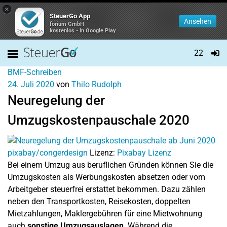
×
SteuerGo App
Ansehen
forium GmbH
kostenlos - In Google Play
22
BMF-Schreiben
24. Juli 2020
von
Thilo Rudolph
Neuregelung der
Umzugskostenpauschale 2020
pixabay/congerdesign
Lizenz:
Pixabay Lizenz
Bei einem Umzug aus beruflichen Gründen können Sie die
Umzugskosten als Werbungskosten absetzen oder vom
Arbeitgeber steuerfrei erstattet bekommen. Dazu zählen
neben den Transportkosten, Reisekosten, doppelten
Mietzahlungen, Maklergebühren für eine Mietwohnung
auch
sonstige Umzugsauslagen
. Während die