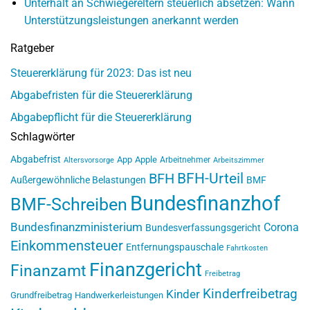
Unterhalt an Schwiegereltern steuerlich absetzen: Wann
Unterstützungsleistungen anerkannt werden
Ratgeber
Steuererklärung für 2023: Das ist neu
Abgabefristen für die Steuererklärung
Abgabepflicht für die Steuererklärung
Schlagwörter
Abgabefrist
App
Apple
Arbeitnehmer
Altersvorsorge
Arbeitszimmer
BFH-Urteil
BFH
Außergewöhnliche Belastungen
BMF
Bundesfinanzhof
BMF-Schreiben
Bundesfinanzministerium
Corona
Bundesverfassungsgericht
Einkommensteuer
Entfernungspauschale
Fahrtkosten
Finanzgericht
Finanzamt
Freibetrag
Kinderfreibetrag
Kinder
Grundfreibetrag
Handwerkerleistungen