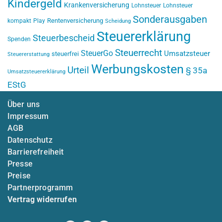
Kindergeld
Krankenversicherung
Lohnsteuer
Lohnsteuer
Sonderausgaben
Rentenversicherung
kompakt
Play
Scheidung
Steuererklärung
Steuerbescheid
Spenden
Steuerrecht
SteuerGo
Umsatzsteuer
steuerfrei
Steuererstattung
Werbungskosten
Urteil
§ 35a
Umsatzsteuererklärung
EStG
Über uns
Impressum
AGB
Datenschutz
Barrierefreiheit
Presse
Preise
Partnerprogramm
Vertrag widerrufen