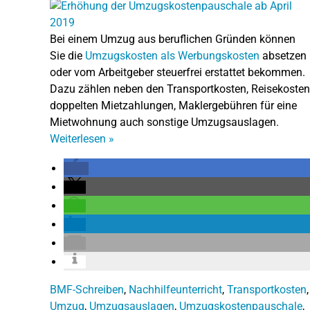
Bei einem Umzug aus beruflichen Gründen können
Sie die
Umzugskosten als Werbungskosten
absetzen
oder vom Arbeitgeber steuerfrei erstattet bekommen.
Dazu zählen neben den Transportkosten, Reisekosten
doppelten Mietzahlungen, Maklergebühren für eine
Mietwohnung auch sonstige Umzugsauslagen.
Weiterlesen
»
BMF-Schreiben
,
Nachhilfeunterricht
,
Transportkosten
,
Umzug
,
Umzugsauslagen
,
Umzugskostenpauschale
,