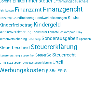
Einkommensteuer
Corona
Entfernungspauschale
Finanzgericht
Finanzamt
Fahrtkosten
Kinder
Grundfreibetrag
Handwerkerleistungen
Freibetrag
Kindergeld
Kinderfreibetrag
Krankenversicherung
Lohnsteuer
Lohnsteuer kompakt
Play
Sonderausgaben
Rentenversicherung
Spenden
Scheidung
Steuererklärung
Steuerbescheid
Steuerrecht
SteuerGo
steuerfrei
Steuererstattung
Urteil
Umsatzsteuer
Umsatzsteuererklärung
Werbungskosten
§ 35a EStG