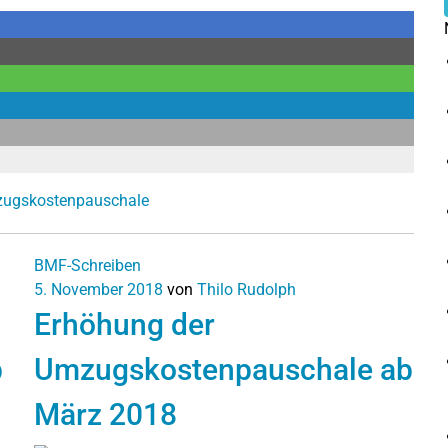
ugskostenpauschale
BMF-Schreiben
5. November 2018
von
Thilo Rudolph
Erhöhung der
b
Umzugskostenpauschale ab
März 2018