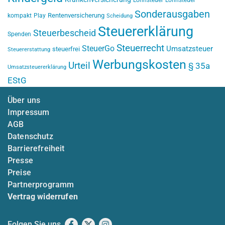
Sonderausgaben
Rentenversicherung
kompakt
Play
Scheidung
Steuererklärung
Steuerbescheid
Spenden
Steuerrecht
SteuerGo
Umsatzsteuer
steuerfrei
Steuererstattung
Werbungskosten
Urteil
§ 35a
Umsatzsteuererklärung
EStG
Über uns
Impressum
AGB
Datenschutz
Barrierefreiheit
Presse
Preise
Partnerprogramm
Vertrag widerrufen
Folgen Sie uns
Facebook
X
Instagram