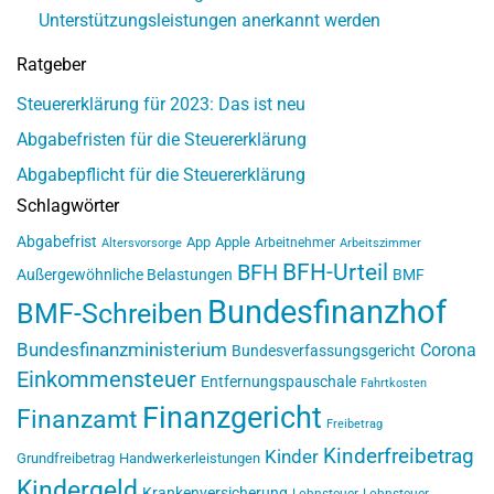
Unterstützungsleistungen anerkannt werden
Ratgeber
Steuererklärung für 2023: Das ist neu
Abgabefristen für die Steuererklärung
Abgabepflicht für die Steuererklärung
Schlagwörter
Abgabefrist
App
Apple
Arbeitnehmer
Altersvorsorge
Arbeitszimmer
BFH-Urteil
BFH
Außergewöhnliche Belastungen
BMF
Bundesfinanzhof
BMF-Schreiben
Bundesfinanzministerium
Corona
Bundesverfassungsgericht
Einkommensteuer
Entfernungspauschale
Fahrtkosten
Finanzgericht
Finanzamt
Freibetrag
Kinderfreibetrag
Kinder
Grundfreibetrag
Handwerkerleistungen
Kindergeld
Krankenversicherung
Lohnsteuer
Lohnsteuer