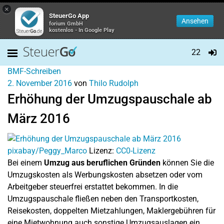
×
SteuerGo App
Ansehen
forium GmbH
kostenlos - In Google Play
22
BMF-Schreiben
2. November 2016
von
Thilo Rudolph
Erhöhung der Umzugspauschale ab
März 2016
pixabay/Peggy_Marco
Lizenz:
CC0-Lizenz
Bei einem
Umzug aus beruflichen Gründen
können Sie die
Umzugskosten als Werbungskosten absetzen oder vom
Arbeitgeber steuerfrei erstattet bekommen. In die
Umzugspauschale fließen neben den Transportkosten,
Reisekosten, doppelten Mietzahlungen, Maklergebühren für
eine Mietwohnung auch sonstige Umzugsauslagen ein.